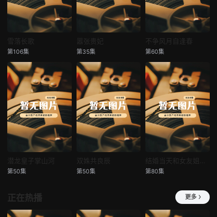
雪落长歌
嚣张贵妃
不争风月自逢春
雪落长歌
嚣张贵妃
不争风月自逢春
第106集
第35集
第60集
未知
未知
未知
潜龙皇子掌山河
双姝共良辰
结婚当天和女友姐姐一起穿越了
潜龙皇子掌山河
双姝共良辰
结婚当天和女友姐姐一起穿越了
第50集
第50集
第80集
未知
未知
何釗遠、邵依蕊
正在热播
更多