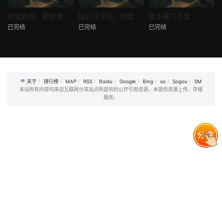
热播
热播
热播
萌宝助攻，霸道爹地又宠又撩
陆总住手吧，你虐错夫人了
我本豪门千金
已完结
已完结
已完结
萌宝助攻，霸道爹地又宠又撩
陆总住手吧，你虐错夫人了
我本豪门千金
未知
未知
未知
关于
排行榜
MAP
RSS
Baidu
Google
Bing
so
Sogou
SM
本站所有内容均来自互联网分享站点所提供的公开引用资源，未提供资源上传、存储
服务。