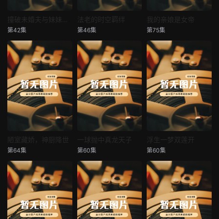
撞破未婚夫与妹妹打野战
法老的时空羁绊
我的亲娘是女帝
撞破未婚夫与妹妹打野战
法老的时空羁绊
我的亲娘是女帝
第42集
第46集
第75集
未知
未知
未知
陋室藏娇，神厨降世
一球抛中真龙天子
浮生一梦双莲开
陋室藏娇，神厨降世
一球抛中真龙天子
浮生一梦双莲开
第64集
第60集
第60集
未知
未知
未知