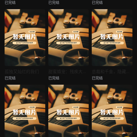
已完结
已完结
已完结
穿越后宫假和尚
消失的空姐女友
让你当保安你和女业主谈恋爱
未知
未知
未知
热播
热播
热播
孤独又灿烂的我们
甜蜜婚宠：残疾大佬夜夜撩
总裁和千金，隐藏身份闪婚了
已完结
已完结
已完结
孤独又灿烂的我们
甜蜜婚宠：残疾大佬夜夜撩
总裁和千金，隐藏身份闪婚了
未知
未知
未知