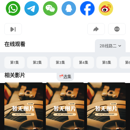
视频报错
如果是遇到无法播放请提交反馈
投屏到电视
教程：把手机影片投到电视上播放
在线观看
28线路二
第1集
第2集
第3集
第4集
第5集
第
相关影片
选集