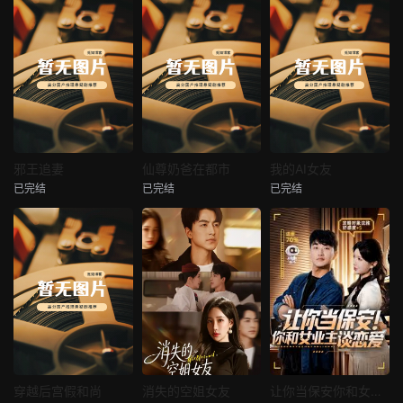
热播
热播
热播
邪王追妻
仙尊奶爸在都市
我的AI女友
已完结
已完结
已完结
邪王追妻
仙尊奶爸在都市
我的AI女友
未知
未知
未知
热播
热播
热播
穿越后宫假和尚
消失的空姐女友
让你当保安你和女业主谈恋爱