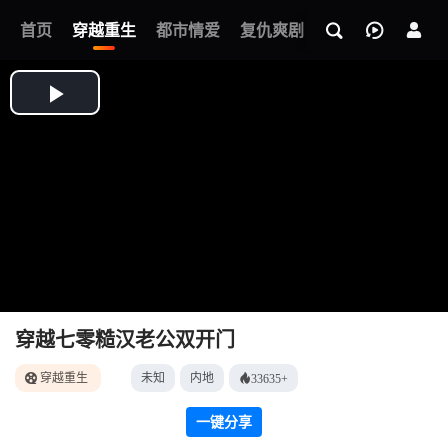
我的观影记录
首页
穿越重生
都市情爱
复仇爽剧
玄幻武侠
奇幻
穿越七零糙汉老公双开门
穿越重生
未知
内地
33635+
一键分享