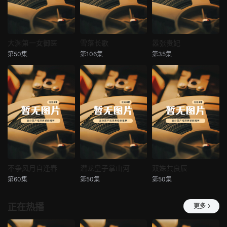
大渊第一女御医
雪落长歌
嚣张贵妃
大渊第一女御医
雪落长歌
嚣张贵妃
第50集
第106集
第35集
未知
未知
未知
不争风月自逢春
潜龙皇子掌山河
双姝共良辰
不争风月自逢春
潜龙皇子掌山河
双姝共良辰
第60集
第50集
第50集
未知
未知
未知
正在热播
更多