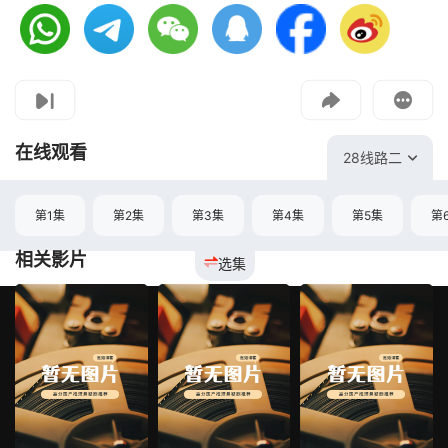
视频报错
如果是遇到无法播放请提交反馈
投屏到电视
教程：把手机影片投到电视上播放
在线观看
28线路二
第1集
第2集
第3集
第4集
第5集
第
相关影片
选集