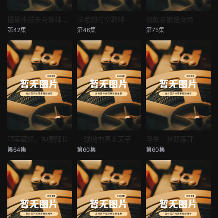
撞破未婚夫与妹妹打野战
法老的时空羁绊
我的亲娘是女帝
撞破未婚夫与妹妹打野战
法老的时空羁绊
我的亲娘是女帝
第42集
第46集
第75集
未知
未知
未知
陋室藏娇，神厨降世
一球抛中真龙天子
浮生一梦双莲开
陋室藏娇，神厨降世
一球抛中真龙天子
浮生一梦双莲开
第64集
第60集
第60集
未知
未知
未知