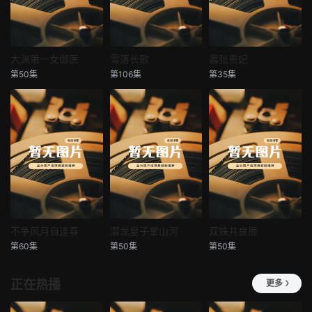
大渊第一女御医
雪落长歌
嚣张贵妃
大渊第一女御医
雪落长歌
嚣张贵妃
第50集
第106集
第35集
未知
未知
未知
不争风月自逢春
潜龙皇子掌山河
双姝共良辰
不争风月自逢春
潜龙皇子掌山河
双姝共良辰
第60集
第50集
第50集
未知
未知
未知
正在热播
更多