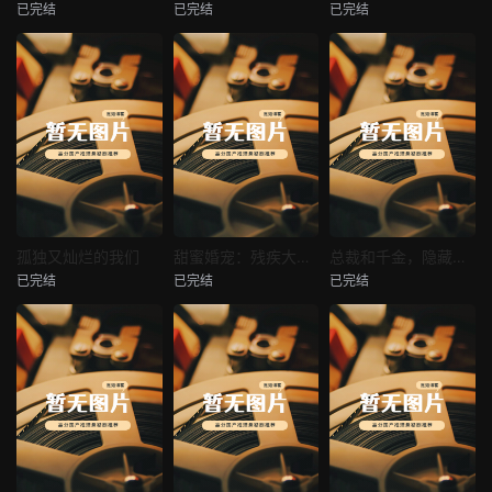
已完结
已完结
已完结
穿越后宫假和尚
消失的空姐女友
让你当保安你和女业主谈恋爱
未知
未知
未知
热播
热播
热播
孤独又灿烂的我们
甜蜜婚宠：残疾大佬夜夜撩
总裁和千金，隐藏身份闪婚了
已完结
已完结
已完结
孤独又灿烂的我们
甜蜜婚宠：残疾大佬夜夜撩
总裁和千金，隐藏身份闪婚了
未知
未知
未知