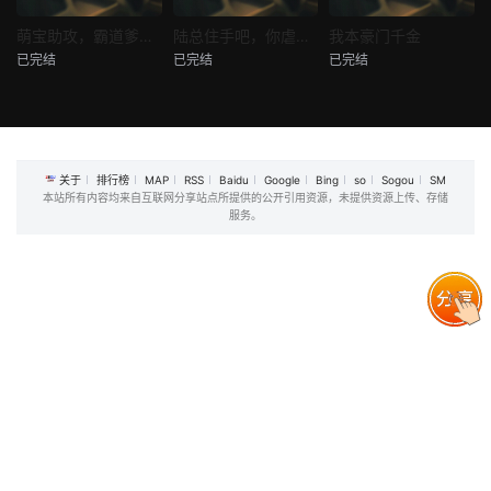
热播
热播
热播
萌宝助攻，霸道爹地又宠又撩
陆总住手吧，你虐错夫人了
我本豪门千金
已完结
已完结
已完结
萌宝助攻，霸道爹地又宠又撩
陆总住手吧，你虐错夫人了
我本豪门千金
未知
未知
未知
关于
排行榜
MAP
RSS
Baidu
Google
Bing
so
Sogou
SM
本站所有内容均来自互联网分享站点所提供的公开引用资源，未提供资源上传、存储
服务。