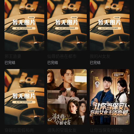
热播
热播
热播
邪王追妻
仙尊奶爸在都市
我的AI女友
已完结
已完结
已完结
邪王追妻
仙尊奶爸在都市
我的AI女友
未知
未知
未知
热播
热播
热播
穿越后宫假和尚
消失的空姐女友
让你当保安你和女业主谈恋爱