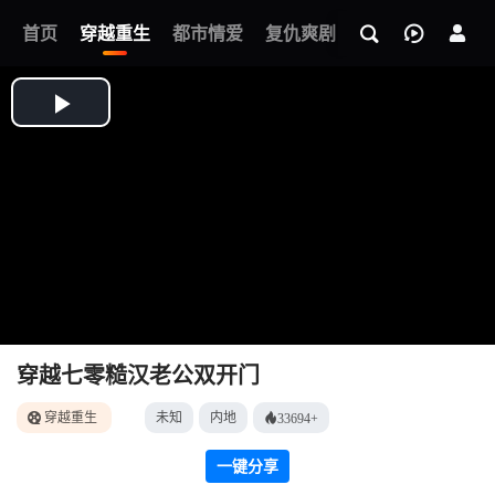
我的观影记录
首页
穿越重生
都市情爱
复仇爽剧
玄幻武侠
奇幻
穿越七零糙汉老公双开门
穿越重生
未知
内地
33694+
一键分享