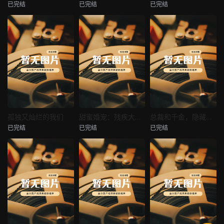
已完结
已完结
已完结
穿越后宫假和尚
消失的空姐女友
让你当保安你和女业主谈恋爱
未知
未知
未知
热播
热播
热播
孤独又灿烂的我们
甜蜜婚宠：残疾大佬夜夜撩
总裁和千金，隐藏身份闪婚了
已完结
已完结
已完结
孤独又灿烂的我们
甜蜜婚宠：残疾大佬夜夜撩
总裁和千金，隐藏身份闪婚了
未知
未知
未知