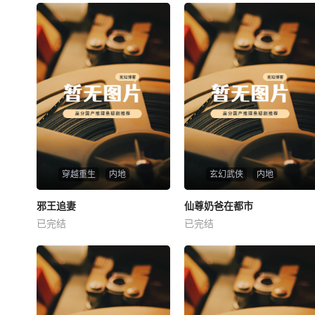
穿越重生
内地
玄幻武侠
内地
热播
热播
邪王追妻
仙尊奶爸在都市
邪王追妻
仙尊奶爸在都市
已完结
已完结
未知
未知