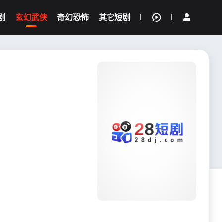
剧
玄幻武侠
奇幻恐怖
其它短剧
我的观影记录
{if condition="$obj.vod_points
gt 0"}