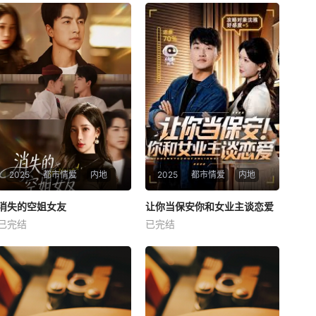
2025
都市情爱
内地
2025
都市情爱
内地
热播
热播
消失的空姐女友
让你当保安你和女业主谈恋爱
消失的空姐女友
让你当保安你和女业主谈恋爱
已完结
已完结
未知
未知