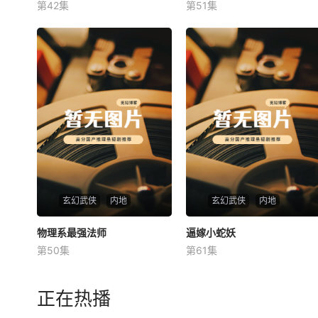
第42集
第51集
未知
未知
玄幻武侠
内地
玄幻武侠
内地
物理系最强法师
物理系最强法师
逼嫁小蛇妖
逼嫁小蛇妖
第50集
第61集
未知
未知
正在热播