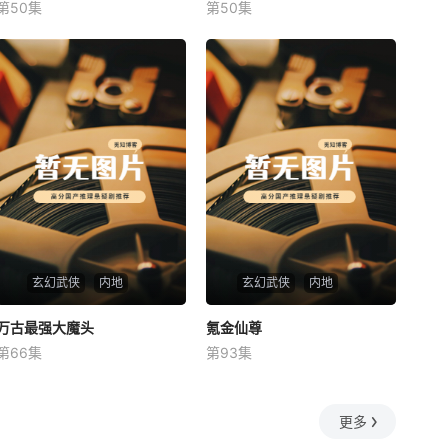
第50集
第50集
未知
未知
玄幻武侠
内地
玄幻武侠
内地
万古最强大魔头
万古最强大魔头
氪金仙尊
氪金仙尊
第66集
第93集
未知
未知
更多