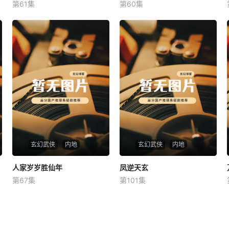
第61集
第60集
未知
未知
玄幻武侠
内地
玄幻武侠
内地
人家岁岁胜仙年
人家岁岁胜仙年
凤逆天玄
凤逆天玄
第67集
第101集
未知
未知