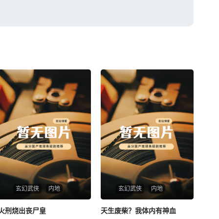
玄幻武侠
内地
玄幻武侠
内地
火刑烧出丧尸皇
火刑烧出丧尸皇
天生废柴？我体内有神血
天生废柴？我体内有神血