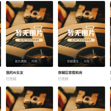
复仇爽剧
内地
穿越重生
大陆
热播
热播
我的AI女友
穿越后宫假和尚
我的AI女友
穿越后宫假和尚
已完结
已完结
未知
未知