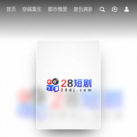
我的观影记录
首页
穿越重生
都市情爱
复仇爽剧
玄幻武侠
奇幻
{if condition="$obj.vod_points