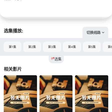
选集播放:
切换线路
第1集
第2集
第3集
第4集
第5集
第
选集
相关影片