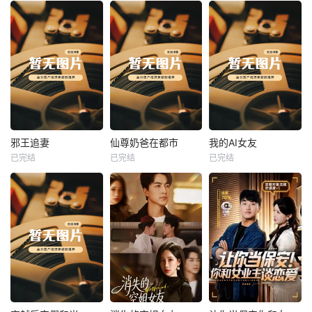
热播
热播
热播
邪王追妻
仙尊奶爸在都市
我的AI女友
已完结
已完结
已完结
邪王追妻
仙尊奶爸在都市
我的AI女友
未知
未知
未知
热播
热播
热播