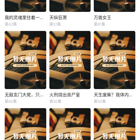
我的灵魂里住着一条龙
天纵狂萧
万兽女王
我的灵魂里住着一条龙
天纵狂萧
万兽女王
第42集
第51集
第61集
未知
未知
未知
无敌玄门大佬，只听姐姐的话
火刑烧出丧尸皇
天生废柴？我体内有神血
无敌玄门大佬，只听姐姐的话
火刑烧出丧尸皇
天生废柴？我体内有神血
第60集
第50集
第50集
未知
未知
未知