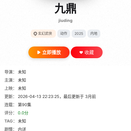
gt 0"}
九鼎
28短剧
jiuding
玄幻武侠
动作
2025
内地
立即播放
收藏
导演：
未知
主演：
未知
上映：
未知
更新：
2026-04-13 22:23:25，最后更新于 3月前
连载：
第90集
评分：
0.0分
TAG：
未知
剧情：
内详