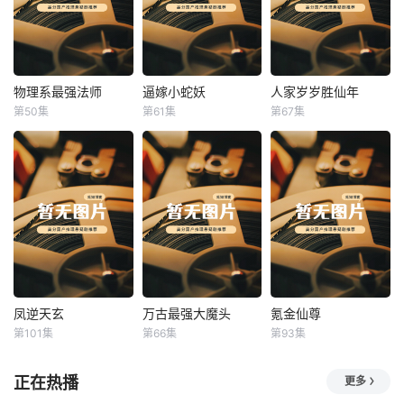
物理系最强法师
逼嫁小蛇妖
人家岁岁胜仙年
物理系最强法师
逼嫁小蛇妖
人家岁岁胜仙年
第50集
第61集
第67集
未知
未知
未知
凤逆天玄
万古最强大魔头
氪金仙尊
凤逆天玄
万古最强大魔头
氪金仙尊
第101集
第66集
第93集
未知
未知
未知
正在热播
更多