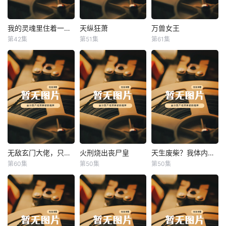
我的灵魂里住着一条龙
天纵狂萧
万兽女王
我的灵魂里住着一条龙
天纵狂萧
万兽女王
第42集
第51集
第61集
未知
未知
未知
无敌玄门大佬，只听姐姐的话
火刑烧出丧尸皇
天生废柴？我体内有神血
无敌玄门大佬，只听姐姐的话
火刑烧出丧尸皇
天生废柴？我体内有神血
第60集
第50集
第50集
未知
未知
未知