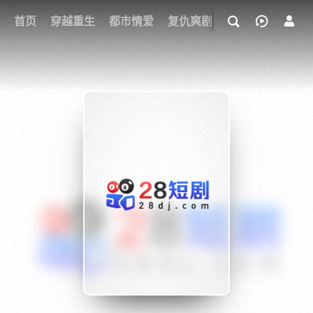
我的观影记录
首页
穿越重生
都市情爱
复仇爽剧
玄幻武侠
奇幻
{if condition="$obj.vod_points