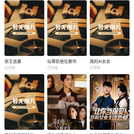
热播
热播
热播
邪王追妻
仙尊奶爸在都市
我的AI女友
已完结
已完结
已完结
邪王追妻
仙尊奶爸在都市
我的AI女友
未知
未知
未知
热播
热播
热播