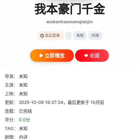
gt 0"}
我本豪门千金
28短剧
wobenhaomenqianjin
玄幻武侠
未知
内地
立即播放
收藏
导演：
未知
主演：
未知
上映：
未知
更新：
2025-10-09 19:37:34，最后更新于 10月前
连载：
已完结
评分：
0.0分
TAG：
未知
剧情：
内详