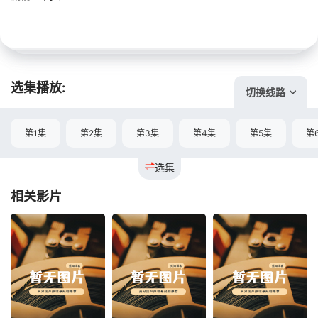
选集播放:
切换线路
第1集
第2集
第3集
第4集
第5集
第
选集
相关影片