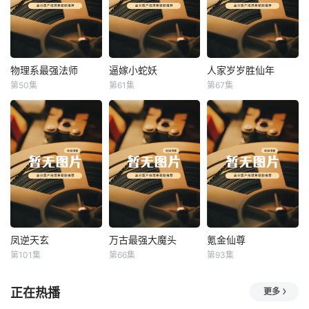
物理系最强法师
逼嫁小蛇妖
人家岁岁胜仙年
物理系最强法师
逼嫁小蛇妖
人家岁岁胜仙年
第50集
第61集
第67集
未知
未知
未知
凤逆天玄
万古最强大魔头
氪金仙尊
凤逆天玄
万古最强大魔头
氪金仙尊
第101集
第66集
第93集
未知
未知
未知
正在热播
更多