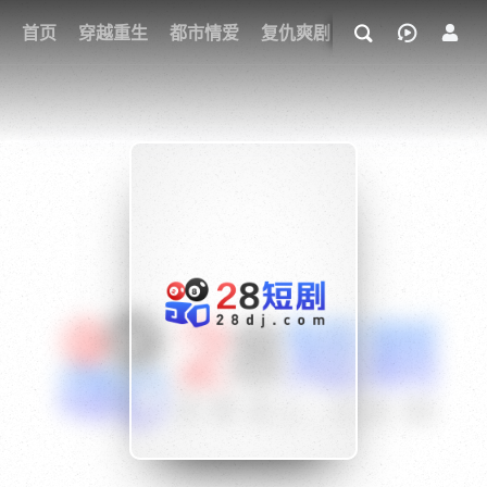
我的观影记录
首页
穿越重生
都市情爱
复仇爽剧
玄幻武侠
奇幻
{if condition="$obj.vod_points