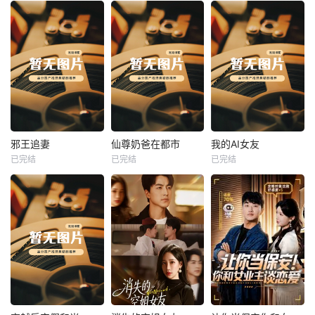
热播
热播
热播
邪王追妻
仙尊奶爸在都市
我的AI女友
已完结
已完结
已完结
邪王追妻
仙尊奶爸在都市
我的AI女友
未知
未知
未知
热播
热播
热播