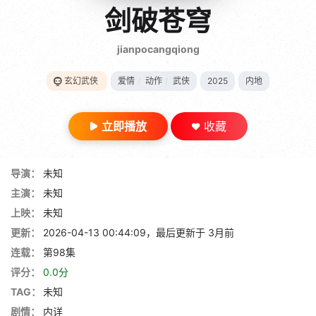
gt 0"}
剑破苍穹
28短剧
jianpocangqiong
玄幻武侠
爱情
/
动作
/
武侠
2025
内地
立即播放
收藏
导演：
未知
主演：
未知
上映：
未知
更新：
2026-04-13 00:44:09，最后更新于 3月前
连载：
第98集
评分：
0.0分
TAG：
未知
剧情：
内详