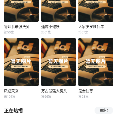
物理系最强法师
逼嫁小蛇妖
人家岁岁胜仙年
物理系最强法师
逼嫁小蛇妖
人家岁岁胜仙年
第50集
第61集
第67集
未知
未知
未知
凤逆天玄
万古最强大魔头
氪金仙尊
凤逆天玄
万古最强大魔头
氪金仙尊
第101集
第66集
第93集
未知
未知
未知
正在热播
更多