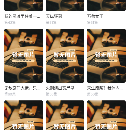
我的灵魂里住着一条龙
天纵狂萧
万兽女王
我的灵魂里住着一条龙
天纵狂萧
万兽女王
第42集
第51集
第61集
未知
未知
未知
无敌玄门大佬，只听姐姐的话
火刑烧出丧尸皇
天生废柴？我体内有神血
无敌玄门大佬，只听姐姐的话
火刑烧出丧尸皇
天生废柴？我体内有神血
第60集
第50集
第50集
未知
未知
未知