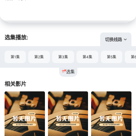
选集播放:
切换线路
第1集
第2集
第3集
第4集
第5集
第
选集
相关影片