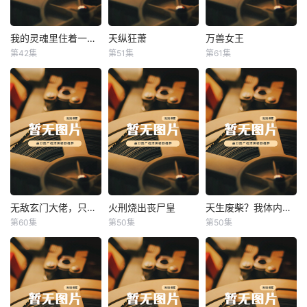
我的灵魂里住着一条龙
天纵狂萧
万兽女王
我的灵魂里住着一条龙
天纵狂萧
万兽女王
第42集
第51集
第61集
未知
未知
未知
无敌玄门大佬，只听姐姐的话
火刑烧出丧尸皇
天生废柴？我体内有神血
无敌玄门大佬，只听姐姐的话
火刑烧出丧尸皇
天生废柴？我体内有神血
第60集
第50集
第50集
未知
未知
未知