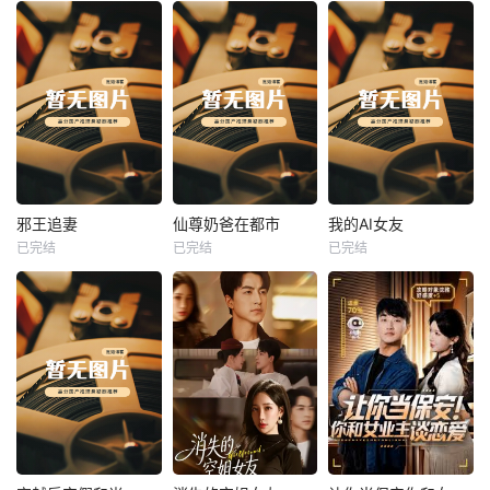
热播
热播
热播
邪王追妻
仙尊奶爸在都市
我的AI女友
已完结
已完结
已完结
邪王追妻
仙尊奶爸在都市
我的AI女友
未知
未知
未知
热播
热播
热播