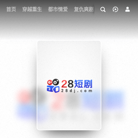
我的观影记录
首页
穿越重生
都市情爱
复仇爽剧
玄幻武侠
奇幻
{if condition="$obj.vod_points