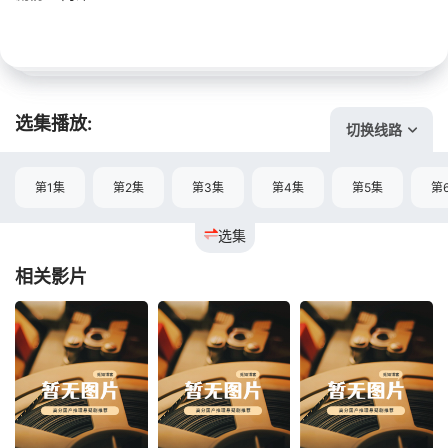
选集播放:
切换线路
第1集
第2集
第3集
第4集
第5集
第
选集
相关影片