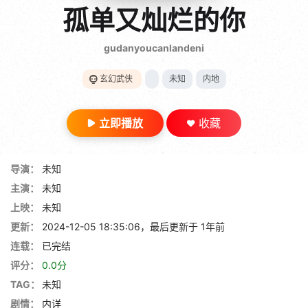
gt 0"}
孤单又灿烂的你
28短剧
gudanyoucanlandeni
玄幻武侠
未知
内地
立即播放
收藏
导演：
未知
主演：
未知
上映：
未知
更新：
2024-12-05 18:35:06，最后更新于 1年前
连载：
已完结
评分：
0.0分
TAG：
未知
剧情：
内详