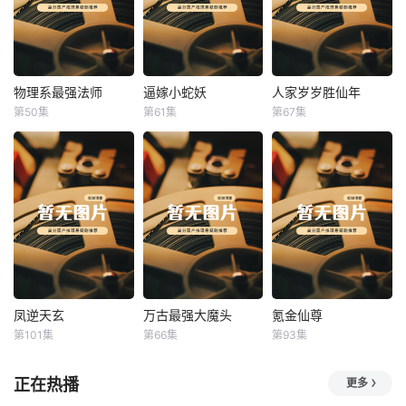
物理系最强法师
逼嫁小蛇妖
人家岁岁胜仙年
物理系最强法师
逼嫁小蛇妖
人家岁岁胜仙年
第50集
第61集
第67集
未知
未知
未知
凤逆天玄
万古最强大魔头
氪金仙尊
凤逆天玄
万古最强大魔头
氪金仙尊
第101集
第66集
第93集
未知
未知
未知
正在热播
更多