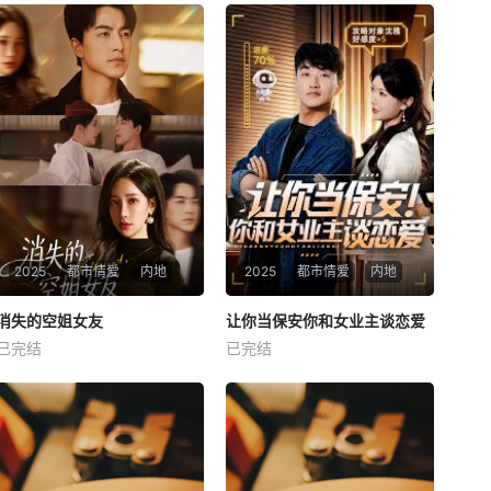
2025
都市情爱
内地
2025
都市情爱
内地
热播
热播
消失的空姐女友
让你当保安你和女业主谈恋爱
消失的空姐女友
让你当保安你和女业主谈恋爱
已完结
已完结
未知
未知