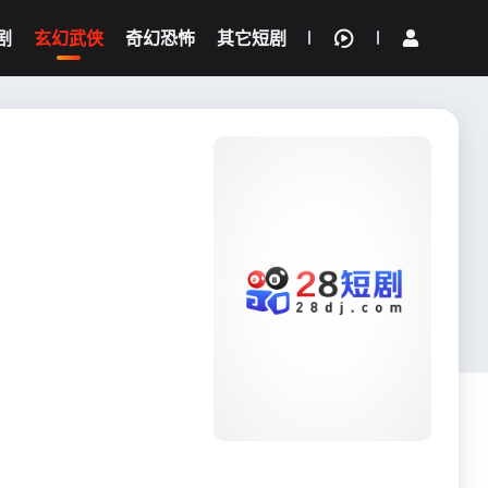
剧
玄幻武侠
奇幻恐怖
其它短剧
我的观影记录
{if condition="$obj.vod_points
gt 0"}