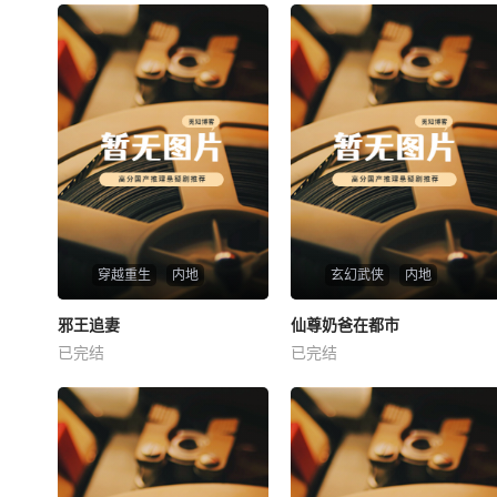
穿越重生
内地
玄幻武侠
内地
热播
热播
邪王追妻
仙尊奶爸在都市
邪王追妻
仙尊奶爸在都市
已完结
已完结
未知
未知