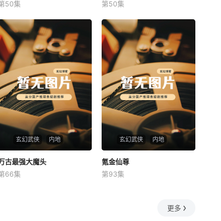
第50集
第50集
未知
未知
玄幻武侠
内地
玄幻武侠
内地
万古最强大魔头
万古最强大魔头
氪金仙尊
氪金仙尊
第66集
第93集
未知
未知
更多