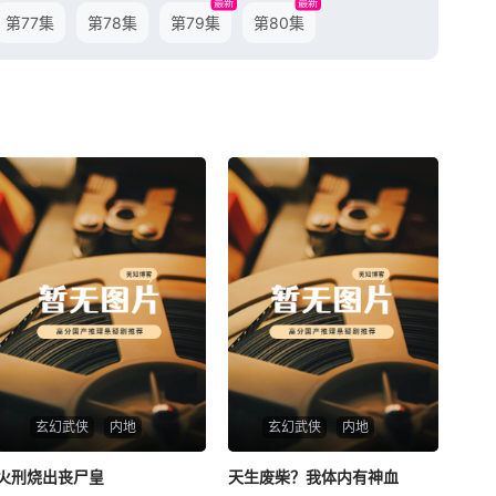
最新
最新
第77集
第78集
第79集
第80集
玄幻武侠
内地
玄幻武侠
内地
火刑烧出丧尸皇
火刑烧出丧尸皇
天生废柴？我体内有神血
天生废柴？我体内有神血