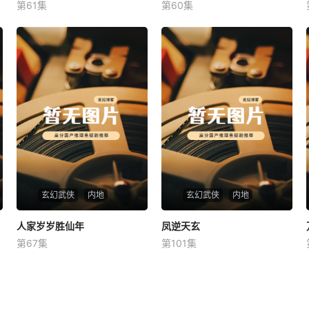
第61集
第60集
未知
未知
玄幻武侠
内地
玄幻武侠
内地
人家岁岁胜仙年
人家岁岁胜仙年
凤逆天玄
凤逆天玄
第67集
第101集
未知
未知