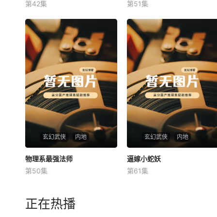
第42集
第51集
未知
未知
玄幻武侠
内地
玄幻武侠
内地
物理系最强法师
物理系最强法师
逼嫁小蛇妖
逼嫁小蛇妖
第50集
第61集
未知
未知
正在热播