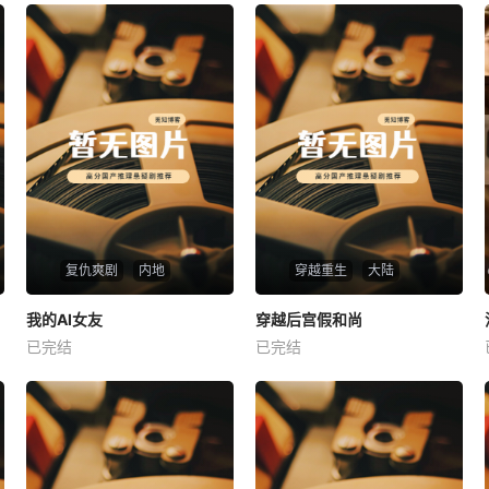
复仇爽剧
内地
穿越重生
大陆
热播
热播
我的AI女友
穿越后宫假和尚
我的AI女友
穿越后宫假和尚
已完结
已完结
未知
未知