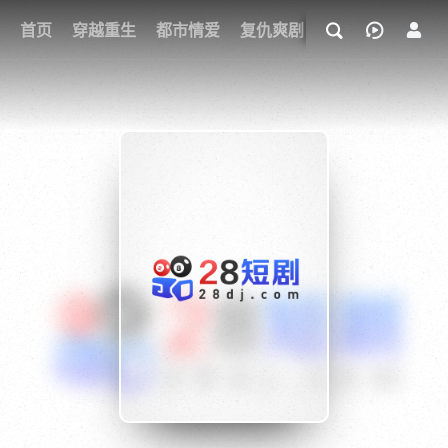
我的观影记录
首页
穿越重生
都市情爱
复仇爽剧
玄幻武侠
奇幻
{if condition="$obj.vod_points