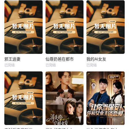
热播
热播
热播
邪王追妻
仙尊奶爸在都市
我的AI女友
已完结
已完结
已完结
邪王追妻
仙尊奶爸在都市
我的AI女友
未知
未知
未知
热播
热播
热播