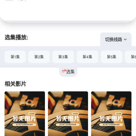
选集播放:
切换线路
第1集
第2集
第3集
第4集
第5集
第
选集
相关影片