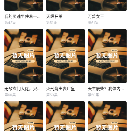
我的灵魂里住着一条龙
天纵狂萧
万兽女王
我的灵魂里住着一条龙
天纵狂萧
万兽女王
第42集
第51集
第61集
未知
未知
未知
无敌玄门大佬，只听姐姐的话
火刑烧出丧尸皇
天生废柴？我体内有神血
无敌玄门大佬，只听姐姐的话
火刑烧出丧尸皇
天生废柴？我体内有神血
第60集
第50集
第50集
未知
未知
未知