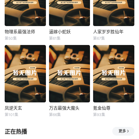
物理系最强法师
逼嫁小蛇妖
人家岁岁胜仙年
物理系最强法师
逼嫁小蛇妖
人家岁岁胜仙年
第50集
第61集
第67集
未知
未知
未知
凤逆天玄
万古最强大魔头
氪金仙尊
凤逆天玄
万古最强大魔头
氪金仙尊
第101集
第66集
第93集
未知
未知
未知
正在热播
更多