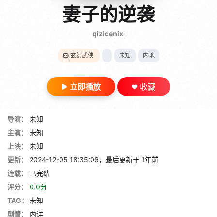
gt 0"}
妻子的逆袭
28短剧
qizidenixi
玄幻武侠
未知
内地
立即播放
收藏
导演：
未知
主演：
未知
上映：
未知
更新：
2024-12-05 18:35:06，最后更新于 1年前
连载：
已完结
评分：
0.0分
TAG：
未知
剧情：
内详