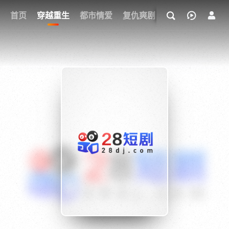
我的观影记录
首页
穿越重生
都市情爱
复仇爽剧
玄幻武侠
奇幻
{if condition="$obj.vod_points