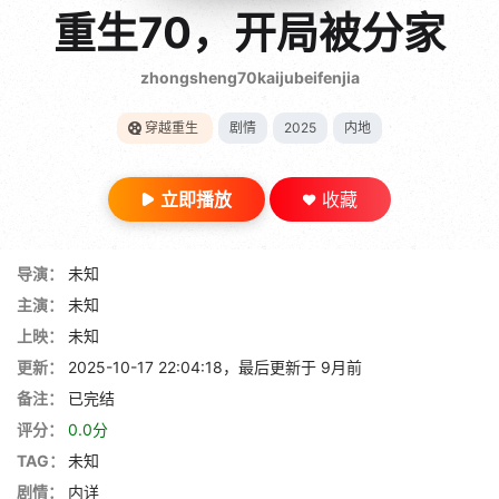
gt 0"}
重生70，开局被分家
28短剧
zhongsheng70kaijubeifenjia
穿越重生
剧情
2025
内地
立即播放
收藏
导演：
未知
主演：
未知
上映：
未知
更新：
2025-10-17 22:04:18，最后更新于 9月前
备注：
已完结
评分：
0.0分
TAG：
未知
剧情：
内详