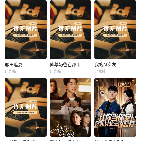
热播
热播
热播
邪王追妻
仙尊奶爸在都市
我的AI女友
已完结
已完结
已完结
邪王追妻
仙尊奶爸在都市
我的AI女友
未知
未知
未知
热播
热播
热播