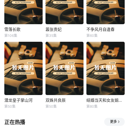
雪落长歌
嚣张贵妃
不争风月自逢春
雪落长歌
嚣张贵妃
不争风月自逢春
第106集
第35集
第60集
未知
未知
未知
潜龙皇子掌山河
双姝共良辰
结婚当天和女友姐姐一起穿越了
潜龙皇子掌山河
双姝共良辰
结婚当天和女友姐姐一起穿越了
第50集
第50集
第80集
未知
未知
何釗遠、邵依蕊
正在热播
更多