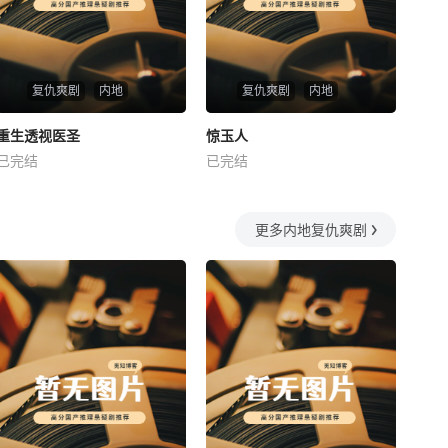
复仇爽剧
内地
复仇爽剧
内地
热播
热播
重生透视医圣
惊玉人
重生透视医圣
惊玉人
已完结
已完结
未知
未知
更多内地复仇爽剧