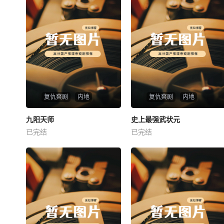
复仇爽剧
内地
复仇爽剧
内地
热播
热播
九阳天师
史上最强武状元
九阳天师
史上最强武状元
已完结
已完结
未知
未知