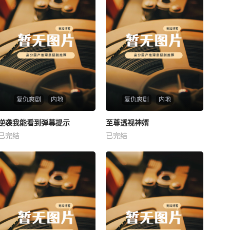
复仇爽剧
内地
复仇爽剧
内地
热播
热播
逆袭我能看到弹幕提示
至尊透视神婿
逆袭我能看到弹幕提示
至尊透视神婿
已完结
已完结
未知
未知