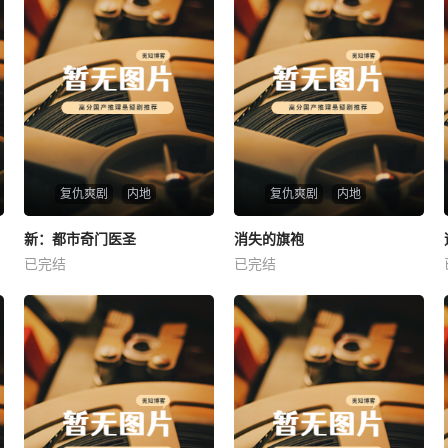
复仇爽剧
内地
复仇爽剧
内地
热播
热播
新：都市奇门医圣
消失的旗袍
新：都市奇门医圣
消失的旗袍
已完结
已完结
未知
未知