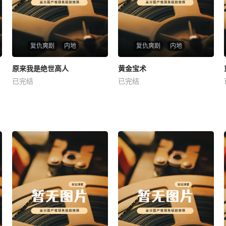
复仇爽剧
内地
复仇爽剧
内地
热播
热播
原来我是绝世高人
黄金宝术
原来我是绝世高人
黄金宝术
已完结
已完结
未知
未知