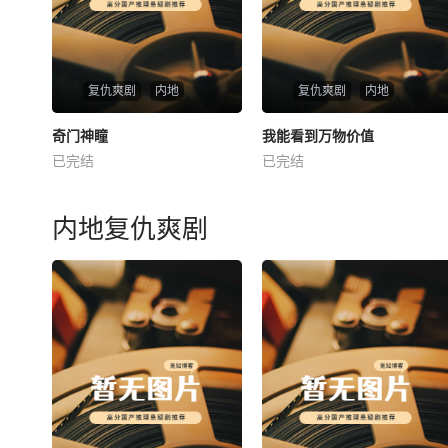
复仇爽剧
内地
复仇爽剧
内地
热播
热播
奇门神瞳
我能看到万物价值
奇门神瞳
我能看到万物价值
已完结
已完结
未知
未知
内地复仇爽剧