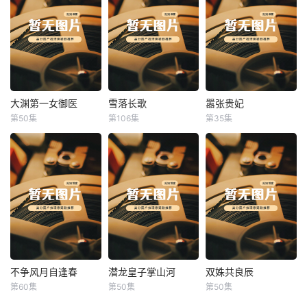
大渊第一女御医
雪落长歌
嚣张贵妃
大渊第一女御医
雪落长歌
嚣张贵妃
第50集
第106集
第35集
未知
未知
未知
不争风月自逢春
潜龙皇子掌山河
双姝共良辰
不争风月自逢春
潜龙皇子掌山河
双姝共良辰
第60集
第50集
第50集
未知
未知
未知