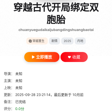
gt 0"}
穿越古代开局绑定双
28短剧
胞胎
chuanyuegudaikaijubangdingshuangbaotai
穿越重生
剧情
2025
内地
立即播放
收藏
导演：
未知
主演：
未知
上映：
未知
更新：
2025-09-28 23:21:14，最后更新于 10月前
备注：
已完结
评分：
0.0分