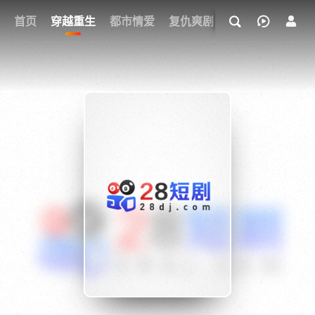
我的观影记录
首页
穿越重生
都市情爱
复仇爽剧
玄幻武侠
奇幻
{if condition="$obj.vod_points