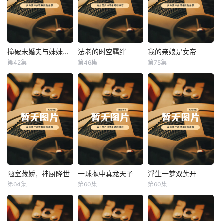
撞破未婚夫与妹妹打野战
法老的时空羁绊
我的亲娘是女帝
撞破未婚夫与妹妹打野战
法老的时空羁绊
我的亲娘是女帝
第42集
第46集
第75集
未知
未知
未知
陋室藏娇，神厨降世
一球抛中真龙天子
浮生一梦双莲开
陋室藏娇，神厨降世
一球抛中真龙天子
浮生一梦双莲开
第64集
第60集
第60集
未知
未知
未知