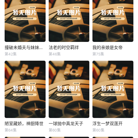
撞破未婚夫与妹妹打野战
法老的时空羁绊
我的亲娘是女帝
撞破未婚夫与妹妹打野战
法老的时空羁绊
我的亲娘是女帝
第42集
第46集
第75集
未知
未知
未知
陋室藏娇，神厨降世
一球抛中真龙天子
浮生一梦双莲开
陋室藏娇，神厨降世
一球抛中真龙天子
浮生一梦双莲开
第64集
第60集
第60集
未知
未知
未知