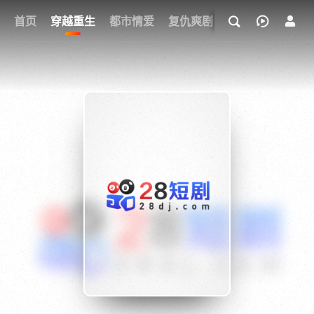
我的观影记录
首页
穿越重生
都市情爱
复仇爽剧
玄幻武侠
奇幻
{if condition="$obj.vod_points