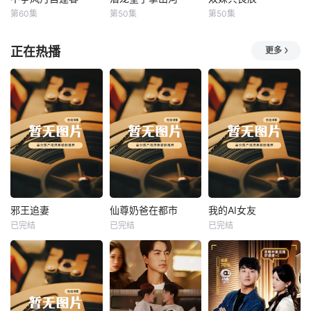
不争风月自逢春
潜龙皇子掌山河
双姝共良辰
第60集
第50集
第50集
未知
未知
未知
正在热播
更多
热播
热播
热播
邪王追妻
仙尊奶爸在都市
我的AI女友
已完结
已完结
已完结
邪王追妻
仙尊奶爸在都市
我的AI女友
未知
未知
未知