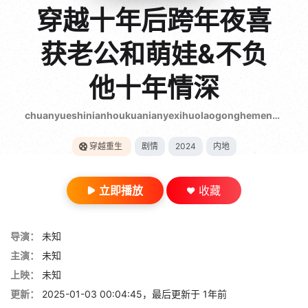
gt 0"}
穿越十年后跨年夜喜
28短剧
获老公和萌娃&不负
他十年情深
chuanyueshinianhoukuanianyexihuolaogonghemengwabufutashinianqingshen
穿越重生
剧情
2024
内地
立即播放
收藏
导演：
未知
主演：
未知
上映：
未知
更新：
2025-01-03 00:04:45，最后更新于 1年前