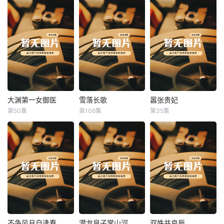
大渊第一女御医
雪落长歌
嚣张贵妃
大渊第一女御医
雪落长歌
嚣张贵妃
第50集
第106集
第35集
未知
未知
未知
不争风月自逢春
潜龙皇子掌山河
双姝共良辰