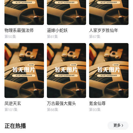
物理系最强法师
逼嫁小蛇妖
人家岁岁胜仙年
物理系最强法师
逼嫁小蛇妖
人家岁岁胜仙年
第50集
第61集
第67集
未知
未知
未知
凤逆天玄
万古最强大魔头
氪金仙尊
凤逆天玄
万古最强大魔头
氪金仙尊
第101集
第66集
第93集
未知
未知
未知
正在热播
更多