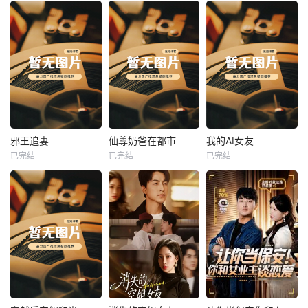
热播
热播
热播
邪王追妻
仙尊奶爸在都市
我的AI女友
已完结
已完结
已完结
邪王追妻
仙尊奶爸在都市
我的AI女友
未知
未知
未知
热播
热播
热播