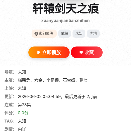
gt 0"}
轩辕剑天之痕
28短剧
xuanyuanjiantianzhihen
玄幻武侠
武侠
未知
内地
立即播放
收藏
导演：
未知
主演：
楊鵬丞、六金、李是僥、石雪婧、覓七
上映：
未知
更新：
2026-06-02 05:04:59，最后更新于 2月前
连载：
第78集
评分：
0.0分
TAG：
未知
剧情：
内详