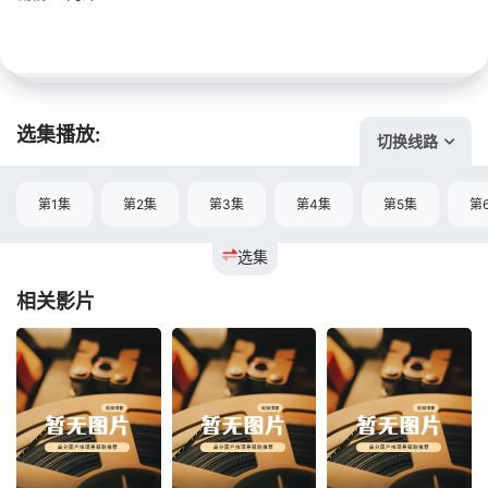
选集播放:
切换线路
第1集
第2集
第3集
第4集
第5集
第
选集
相关影片