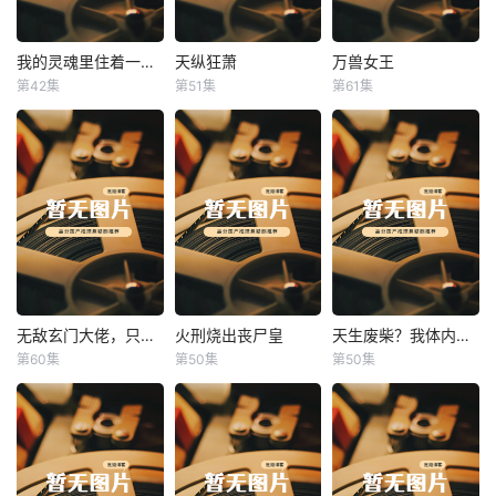
我的灵魂里住着一条龙
天纵狂萧
万兽女王
我的灵魂里住着一条龙
天纵狂萧
万兽女王
第42集
第51集
第61集
未知
未知
未知
无敌玄门大佬，只听姐姐的话
火刑烧出丧尸皇
天生废柴？我体内有神血
无敌玄门大佬，只听姐姐的话
火刑烧出丧尸皇
天生废柴？我体内有神血
第60集
第50集
第50集
未知
未知
未知