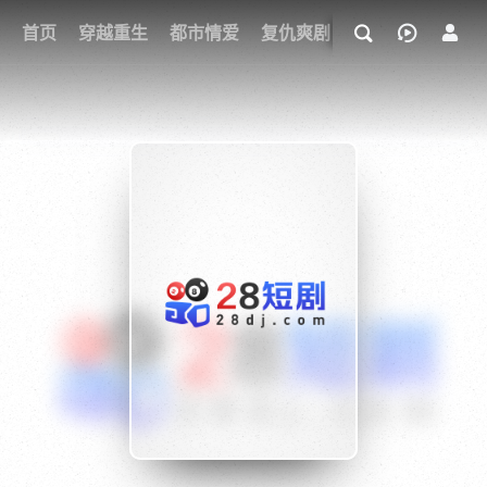
我的观影记录
首页
穿越重生
都市情爱
复仇爽剧
玄幻武侠
奇幻
{if condition="$obj.vod_points