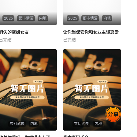
2025
都市情爱
内地
2025
都市情爱
内地
热播
热播
消失的空姐女友
让你当保安你和女业主谈恋爱
消失的空姐女友
让你当保安你和女业主谈恋爱
已完结
已完结
未知
未知
玄幻武侠
内地
玄幻武侠
内地
热播
热播