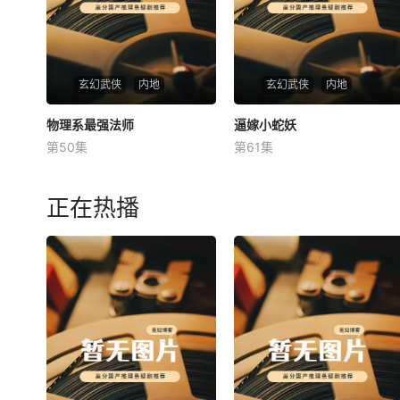
玄幻武侠
内地
玄幻武侠
内地
物理系最强法师
物理系最强法师
逼嫁小蛇妖
逼嫁小蛇妖
第50集
第61集
未知
未知
正在热播