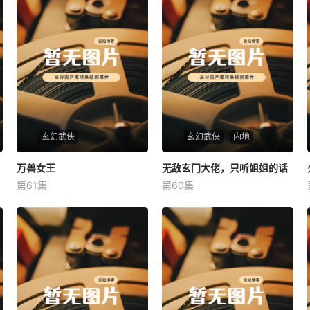
玄幻武侠
玄幻武侠
内地
万兽女王
万兽女王
无敌玄门大佬，只听姐姐的话
无敌玄门大佬，只听姐姐的话
第61集
第60集
未知
未知