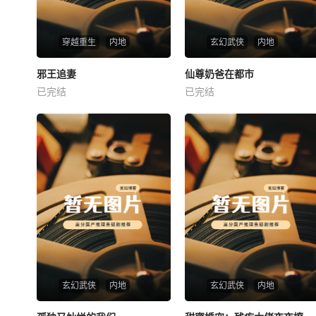
穿越重生
内地
玄幻武侠
内地
热播
热播
邪王追妻
仙尊奶爸在都市
邪王追妻
仙尊奶爸在都市
已完结
已完结
未知
未知
玄幻武侠
内地
玄幻武侠
内地
热播
热播