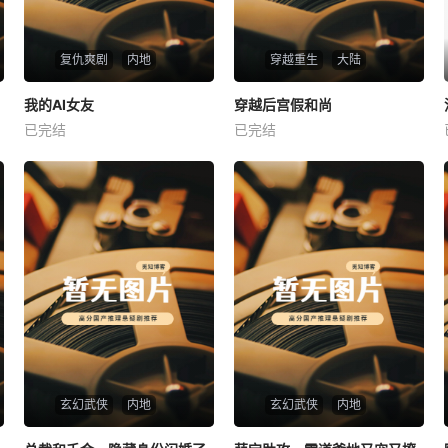
复仇爽剧
内地
穿越重生
大陆
热播
热播
我的AI女友
穿越后宫假和尚
我的AI女友
穿越后宫假和尚
已完结
已完结
未知
未知
玄幻武侠
内地
玄幻武侠
内地
热播
热播