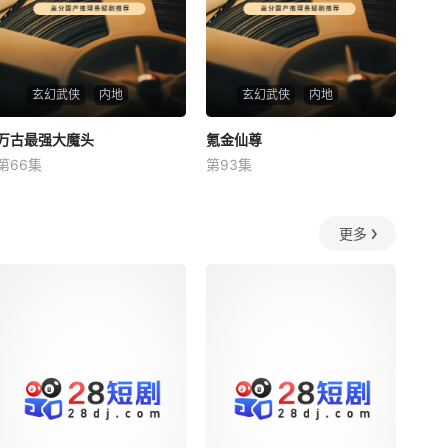
玄幻武侠
内地
玄幻武侠
内地
万古最强大魔头
万古最强大魔头
氪金仙尊
氪金仙尊
第66集
第93集
未知
未知
更多