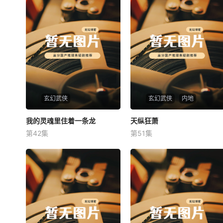
玄幻武侠
玄幻武侠
内地
我的灵魂里住着一条龙
我的灵魂里住着一条龙
天纵狂萧
天纵狂萧
第42集
第51集
未知
未知