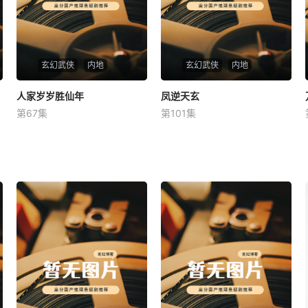
玄幻武侠
内地
玄幻武侠
内地
人家岁岁胜仙年
人家岁岁胜仙年
凤逆天玄
凤逆天玄
第67集
第101集
未知
未知