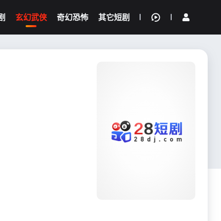
剧
玄幻武侠
奇幻恐怖
其它短剧
我的观影记录
{if condition="$obj.vod_points
gt 0"}