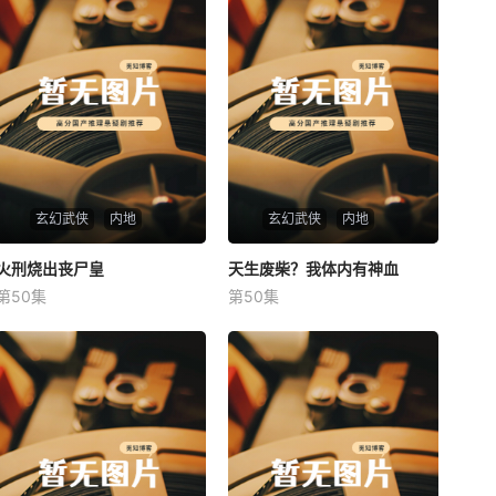
玄幻武侠
内地
玄幻武侠
内地
火刑烧出丧尸皇
火刑烧出丧尸皇
天生废柴？我体内有神血
天生废柴？我体内有神血
第50集
第50集
未知
未知