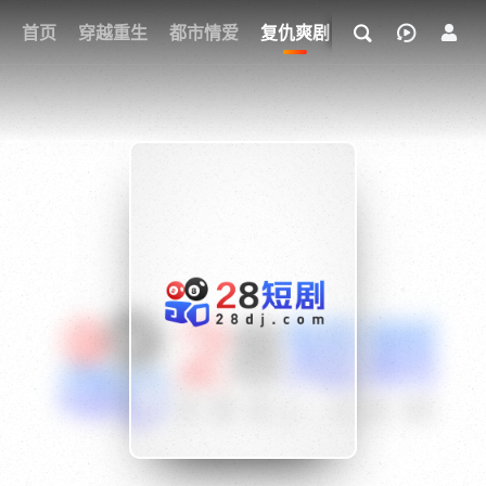
我的观影记录
首页
穿越重生
都市情爱
复仇爽剧
玄幻武侠
奇幻
{if condition="$obj.vod_points