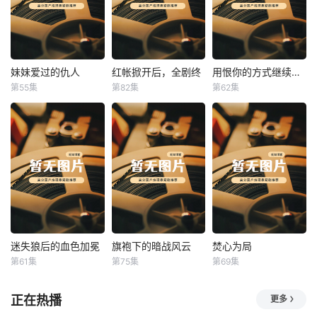
妹妹爱过的仇人
红帐掀开后，全剧终
用恨你的方式继续爱你
妹妹爱过的仇人
红帐掀开后，全剧终
用恨你的方式继续爱你
第55集
第82集
第62集
未知
未知
未知
迷失狼后的血色加冕
旗袍下的暗战风云
焚心为局
迷失狼后的血色加冕
旗袍下的暗战风云
焚心为局
第61集
第75集
第69集
未知
未知
未知
正在热播
更多