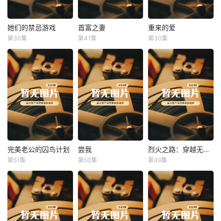
她们的禁忌游戏
首富之妻
重来的爱
她们的禁忌游戏
首富之妻
重来的爱
第30集
第41集
第30集
未知
未知
未知
完美老公的囚鸟计划
尝我
烈火之路：穿越无人区
完美老公的囚鸟计划
尝我
烈火之路：穿越无人区
第51集
第50集
第49集
未知
未知
未知