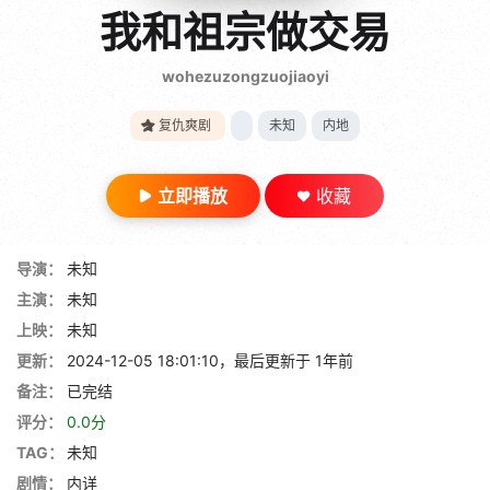
gt 0"}
我和祖宗做交易
28短剧
wohezuzongzuojiaoyi
复仇爽剧
未知
内地
立即播放
收藏
导演：
未知
主演：
未知
上映：
未知
更新：
2024-12-05 18:01:10，最后更新于 1年前
备注：
已完结
评分：
0.0分
TAG：
未知
剧情：
内详