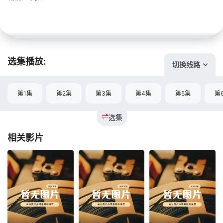
选集播放:
切换线路
第1集
第2集
第3集
第4集
第5集
第
选集
相关影片