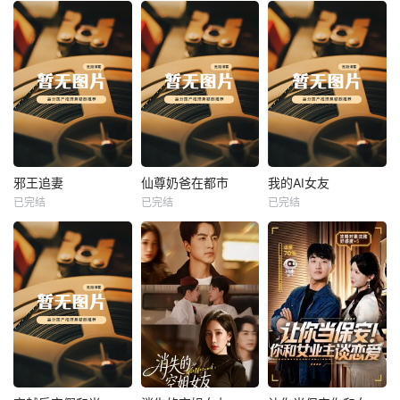
热播
热播
热播
邪王追妻
仙尊奶爸在都市
我的AI女友
已完结
已完结
已完结
邪王追妻
仙尊奶爸在都市
我的AI女友
未知
未知
未知
热播
热播
热播