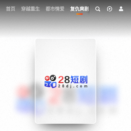
我的观影记录
首页
穿越重生
都市情爱
复仇爽剧
玄幻武侠
奇幻
{if condition="$obj.vod_points