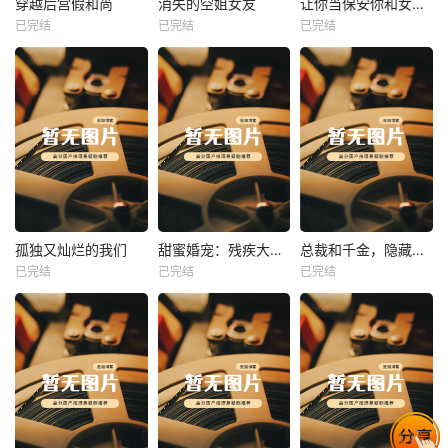
穿越后宫假和尚
消失的空姐女友
让你当保安你和女业主谈恋爱
已完结
已完结
已完结
穿越后宫假和尚
消失的空姐女友
让你当保安你和女业主谈恋爱
未知
未知
未知
热播
热播
热播
孤独又灿烂的我们
甜蜜婚宠：残疾大佬夜夜撩
总裁和千金，隐藏身份闪婚了
已完结
已完结
已完结
孤独又灿烂的我们
甜蜜婚宠：残疾大佬夜夜撩
总裁和千金，隐藏身份闪婚了
未知
未知
未知