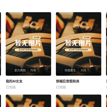
复仇爽剧
内地
穿越重生
大陆
热播
热播
我的AI女友
穿越后宫假和尚
我的AI女友
穿越后宫假和尚
已完结
已完结
未知
未知