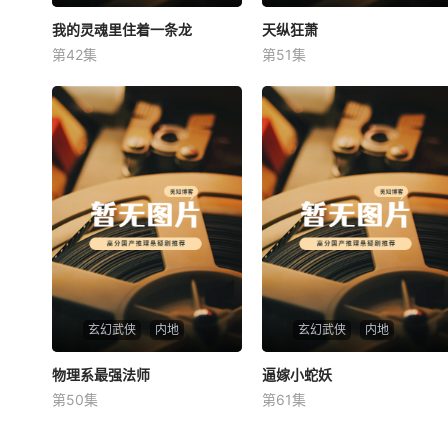
我的灵魂里住着一条龙
我的灵魂里住着一条龙
天纵狂萧
天纵狂萧
第42集
第51集
未知
未知
玄幻武侠
内地
玄幻武侠
内地
物理系最强法师
物理系最强法师
逼嫁小蛇妖
逼嫁小蛇妖
第50集
第61集
未知
未知