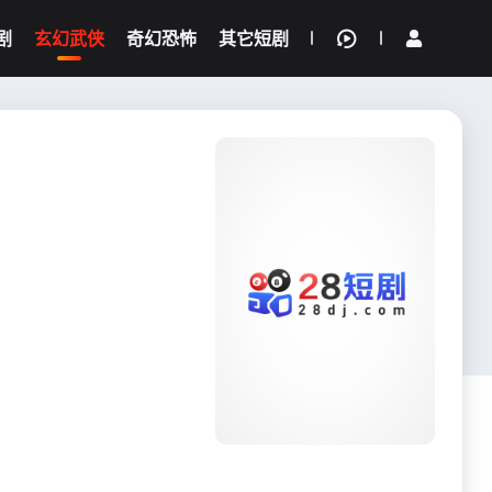
剧
玄幻武侠
奇幻恐怖
其它短剧
我的观影记录
{if condition="$obj.vod_points
gt 0"}