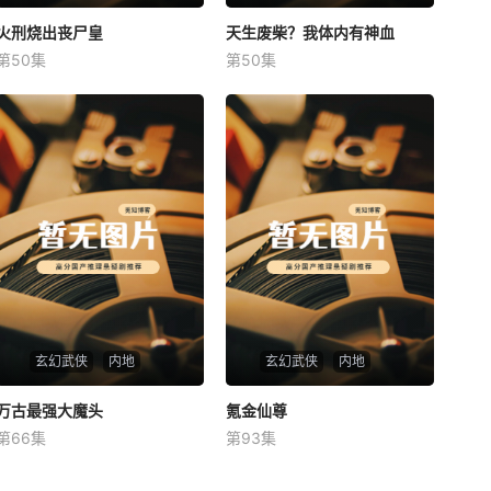
火刑烧出丧尸皇
火刑烧出丧尸皇
天生废柴？我体内有神血
天生废柴？我体内有神血
第50集
第50集
未知
未知
玄幻武侠
内地
玄幻武侠
内地
万古最强大魔头
万古最强大魔头
氪金仙尊
氪金仙尊
第66集
第93集
未知
未知