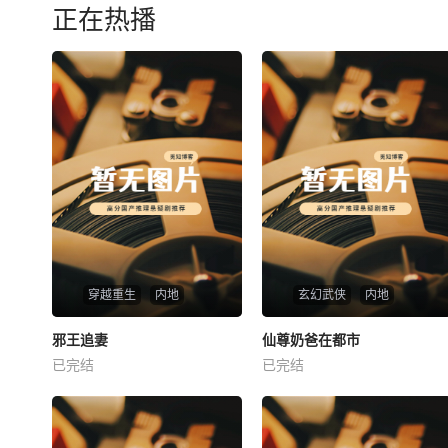
正在热播
穿越重生
内地
玄幻武侠
内地
热播
热播
邪王追妻
仙尊奶爸在都市
邪王追妻
仙尊奶爸在都市
已完结
已完结
未知
未知