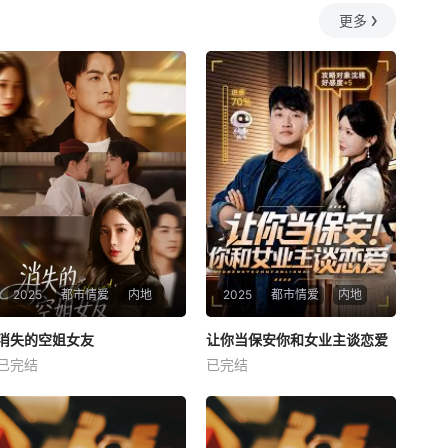
更多
2025
都市情爱
内地
2025
都市情爱
内地
热播
热播
消失的空姐女友
让你当保安你和女业主谈恋爱
消失的空姐女友
让你当保安你和女业主谈恋爱
已完结
已完结
未知
未知