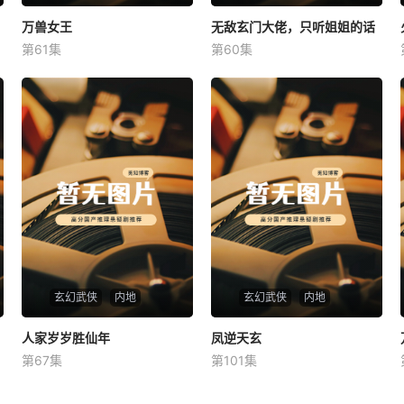
万兽女王
万兽女王
无敌玄门大佬，只听姐姐的话
无敌玄门大佬，只听姐姐的话
第61集
第60集
未知
未知
玄幻武侠
内地
玄幻武侠
内地
人家岁岁胜仙年
人家岁岁胜仙年
凤逆天玄
凤逆天玄
第67集
第101集
未知
未知