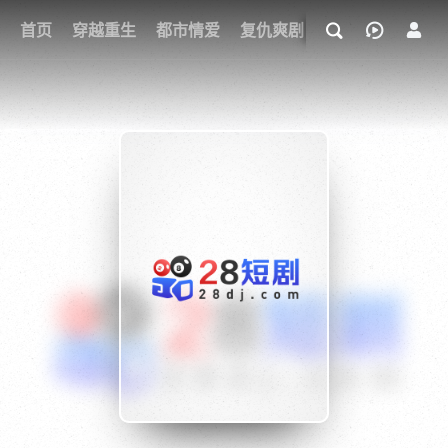
我的观影记录
首页
穿越重生
都市情爱
复仇爽剧
玄幻武侠
奇幻
{if condition="$obj.vod_points