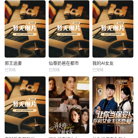
热播
热播
热播
邪王追妻
仙尊奶爸在都市
我的AI女友
已完结
已完结
已完结
邪王追妻
仙尊奶爸在都市
我的AI女友
未知
未知
未知
热播
热播
热播