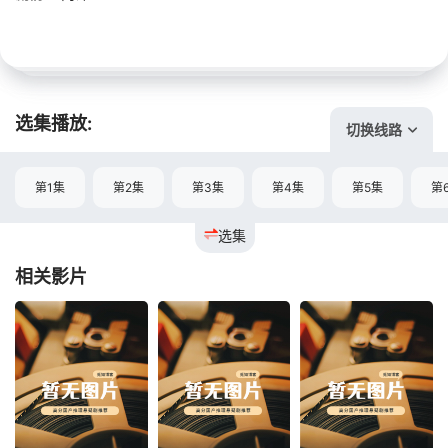
选集播放:
切换线路
第1集
第2集
第3集
第4集
第5集
第
选集
相关影片