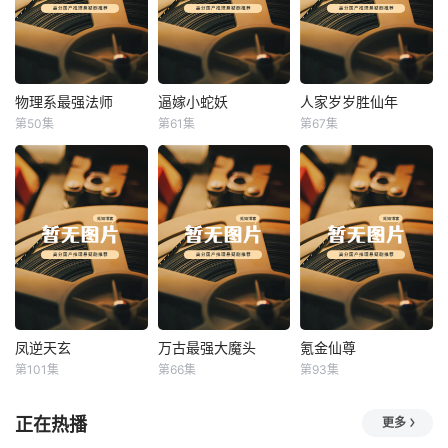
物理系最强法师
逼嫁小蛇妖
人家岁岁胜仙年
物理系最强法师
逼嫁小蛇妖
人家岁岁胜仙年
第50集
第61集
第67集
未知
未知
未知
凤逆天玄
万古最强大魔头
氪金仙尊
凤逆天玄
万古最强大魔头
氪金仙尊
第101集
第66集
第93集
未知
未知
未知
正在热播
更多