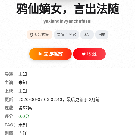
gt 0"}
鸦仙嫡女，言出法随
28短剧
yaxiandinvyanchufasui
玄幻武侠
爱情
/
其它
未知
内地
立即播放
收藏
导演：
未知
主演：
未知
上映：
未知
更新：
2026-06-07 03:02:43，最后更新于 2月前
连载：
第57集
评分：
0.0分
TAG：
未知
剧情：
内详