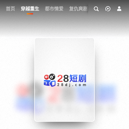
我的观影记录
首页
穿越重生
都市情爱
复仇爽剧
玄幻武侠
奇幻
{if condition="$obj.vod_points