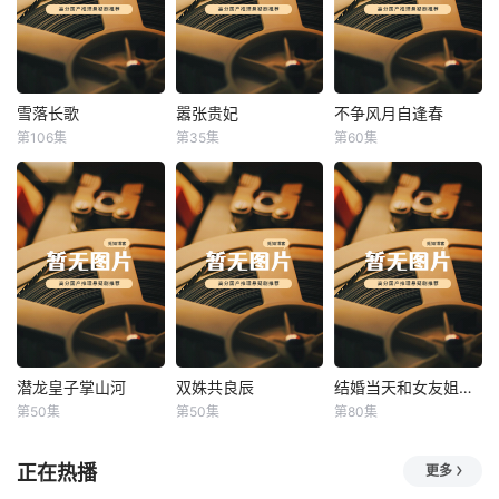
雪落长歌
嚣张贵妃
不争风月自逢春
雪落长歌
嚣张贵妃
不争风月自逢春
第106集
第35集
第60集
未知
未知
未知
潜龙皇子掌山河
双姝共良辰
结婚当天和女友姐姐一起穿越了
潜龙皇子掌山河
双姝共良辰
结婚当天和女友姐姐一起穿越了
第50集
第50集
第80集
未知
未知
何釗遠、邵依蕊
正在热播
更多