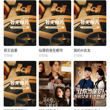
热播
热播
热播
邪王追妻
仙尊奶爸在都市
我的AI女友
已完结
已完结
已完结
邪王追妻
仙尊奶爸在都市
我的AI女友
未知
未知
未知
热播
热播
热播