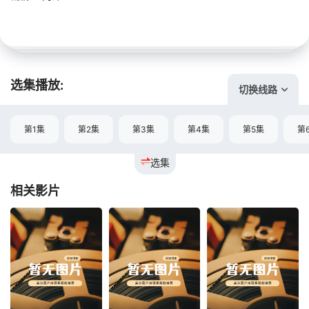
选集播放:
切换线路
第1集
第2集
第3集
第4集
第5集
第
选集
相关影片