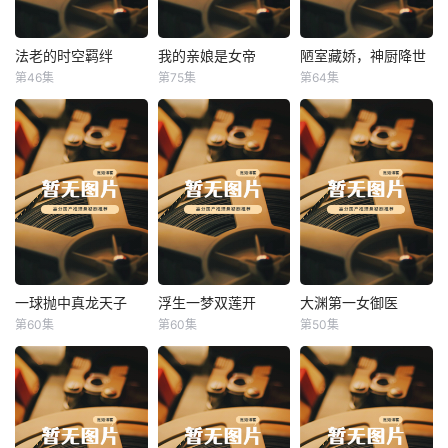
法老的时空羁绊
我的亲娘是女帝
陋室藏娇，神厨降世
法老的时空羁绊
我的亲娘是女帝
陋室藏娇，神厨降世
第46集
第75集
第64集
未知
未知
未知
一球抛中真龙天子
浮生一梦双莲开
大渊第一女御医
一球抛中真龙天子
浮生一梦双莲开
大渊第一女御医
第60集
第60集
第50集
未知
未知
未知