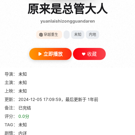
gt 0"}
原来是总管大人
28短剧
yuanlaishizongguandaren
穿越重生
未知
内地
立即播放
收藏
导演：
未知
主演：
未知
上映：
未知
更新：
2024-12-05 17:09:59，最后更新于 1年前
备注：
已完结
评分：
0.0分
TAG：
未知
剧情：
内详