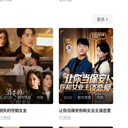
未知
何釗遠、邵依蕊
更多
2025
都市情爱
内地
2025
都市情爱
内地
热播
热播
消失的空姐女友
让你当保安你和女业主谈恋爱
消失的空姐女友
让你当保安你和女业主谈恋爱
已完结
已完结
未知
未知