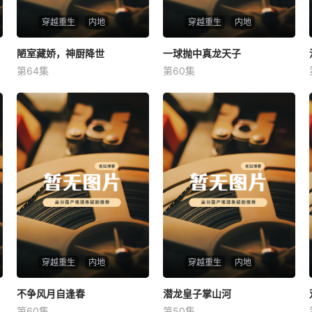
穿越重生
内地
穿越重生
内地
陋室藏娇，神厨降世
陋室藏娇，神厨降世
一球抛中真龙天子
一球抛中真龙天子
第64集
第60集
未知
未知
穿越重生
内地
穿越重生
内地
不争风月自逢春
不争风月自逢春
潜龙皇子掌山河
潜龙皇子掌山河
第60集
第50集