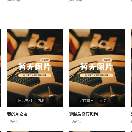
未知
未知
复仇爽剧
内地
穿越重生
大陆
热播
热播
我的AI女友
穿越后宫假和尚
我的AI女友
穿越后宫假和尚
已完结
已完结
未知
未知