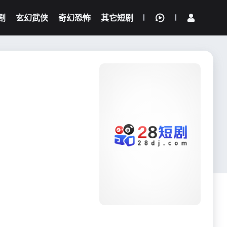
剧
玄幻武侠
奇幻恐怖
其它短剧
我的观影记录
{if condition="$obj.vod_points
gt 0"}