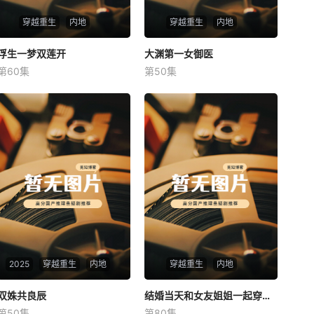
穿越重生
内地
穿越重生
内地
浮生一梦双莲开
浮生一梦双莲开
大渊第一女御医
大渊第一女御医
第60集
第50集
未知
未知
2025
穿越重生
内地
穿越重生
内地
双姝共良辰
双姝共良辰
结婚当天和女友姐姐一起穿越了
结婚当天和女友姐姐一起穿越了
第50集
第80集