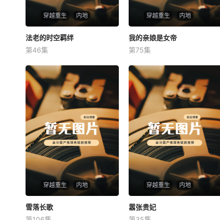
穿越重生
内地
穿越重生
内地
法老的时空羁绊
法老的时空羁绊
我的亲娘是女帝
我的亲娘是女帝
第46集
第75集
未知
未知
穿越重生
内地
穿越重生
内地
雪落长歌
雪落长歌
嚣张贵妃
嚣张贵妃
第106集
第35集