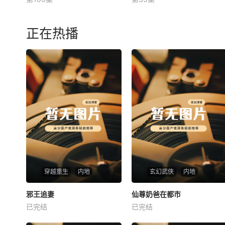
未知
未知
正在热播
穿越重生
内地
玄幻武侠
内地
热播
热播
邪王追妻
仙尊奶爸在都市
邪王追妻
仙尊奶爸在都市
已完结
已完结
未知
未知