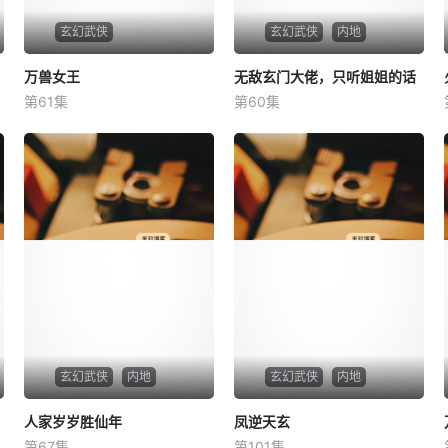
玄幻武侠
玄幻武侠
内地
万兽女王
万兽女王
无敌玄门大佬，只听姐姐的话
无敌玄门大佬，只听姐姐的话
第61集
第60集
未知
未知
玄幻武侠
内地
玄幻武侠
内地
人家岁岁胜仙年
人家岁岁胜仙年
凤逆天玄
凤逆天玄
第67集
第101集