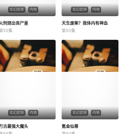
玄幻武侠
内地
玄幻武侠
内地
火刑烧出丧尸皇
火刑烧出丧尸皇
天生废柴？我体内有神血
天生废柴？我体内有神血
第50集
第50集
未知
未知
玄幻武侠
内地
玄幻武侠
内地
万古最强大魔头
万古最强大魔头
氪金仙尊
氪金仙尊
第66集
第93集