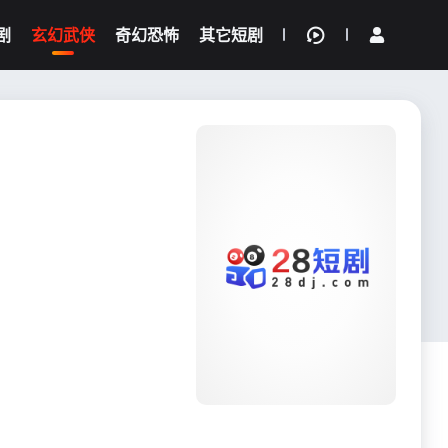
剧
玄幻武侠
奇幻恐怖
其它短剧
我的观影记录
{if condition="$obj.vod_points
gt 0"}