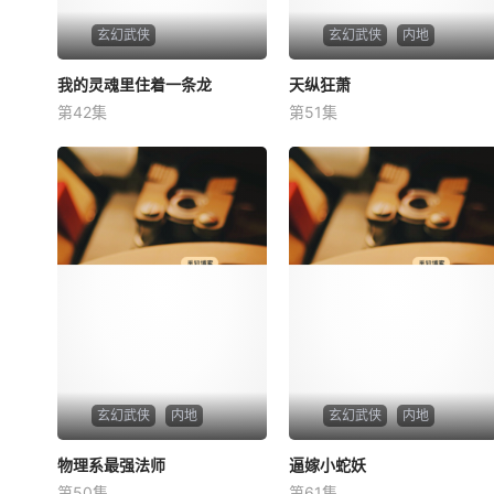
玄幻武侠
玄幻武侠
内地
我的灵魂里住着一条龙
我的灵魂里住着一条龙
天纵狂萧
天纵狂萧
第42集
第51集
未知
未知
玄幻武侠
内地
玄幻武侠
内地
物理系最强法师
物理系最强法师
逼嫁小蛇妖
逼嫁小蛇妖
第50集
第61集