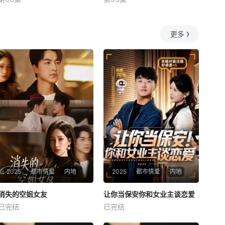
未知
未知
更多
2025
都市情爱
内地
2025
都市情爱
内地
热播
热播
消失的空姐女友
让你当保安你和女业主谈恋爱
消失的空姐女友
让你当保安你和女业主谈恋爱
已完结
已完结
未知
未知