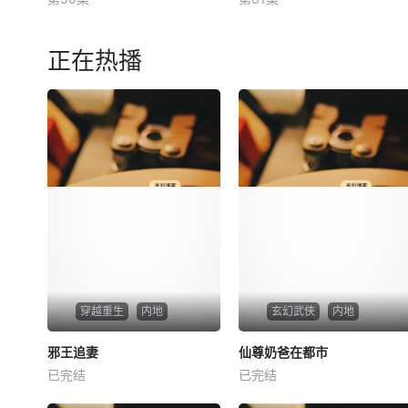
未知
未知
正在热播
穿越重生
内地
玄幻武侠
内地
热播
热播
邪王追妻
仙尊奶爸在都市
邪王追妻
仙尊奶爸在都市
已完结
已完结
未知
未知