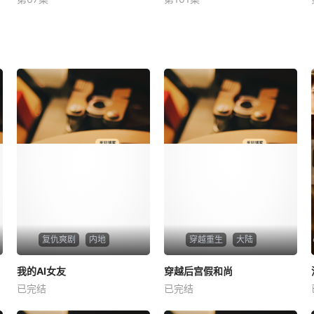
未知
未知
复仇爽剧
内地
穿越重生
大陆
热播
热播
我的AI女友
穿越后宫假和尚
我的AI女友
穿越后宫假和尚
已完结
已完结
未知
未知