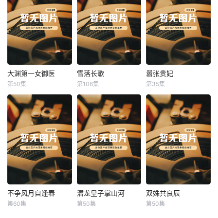
大渊第一女御医
雪落长歌
嚣张贵妃
大渊第一女御医
雪落长歌
嚣张贵妃
第50集
第106集
第35集
未知
未知
未知
不争风月自逢春
潜龙皇子掌山河
双姝共良辰
不争风月自逢春
潜龙皇子掌山河
双姝共良辰
第60集
第50集
第50集
未知
未知
未知