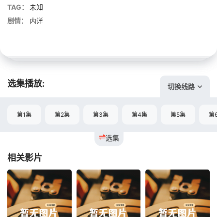
TAG：
未知
剧情：
内详
选集播放:
切换线路
第1集
第2集
第3集
第4集
第5集
第
选集
相关影片