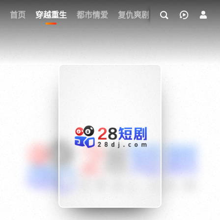
我的观影记录
首页
穿越重生
都市情爱
复仇爽剧
玄幻武侠
奇幻
{if condition="$obj.vod_points