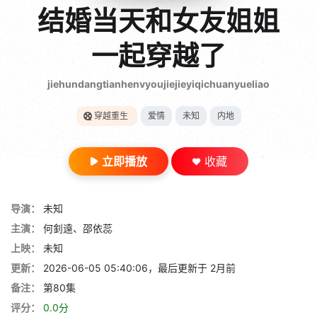
gt 0"}
结婚当天和女友姐姐
28短剧
一起穿越了
jiehundangtianhenvyoujiejieyiqichuanyueliao
穿越重生
爱情
未知
内地
立即播放
收藏
导演：
未知
主演：
何釗遠、邵依蕊
上映：
未知
更新：
2026-06-05 05:40:06，最后更新于 2月前
备注：
第80集
评分：
0.0分