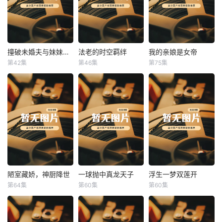
撞破未婚夫与妹妹打野战
法老的时空羁绊
我的亲娘是女帝
撞破未婚夫与妹妹打野战
法老的时空羁绊
我的亲娘是女帝
第42集
第46集
第75集
未知
未知
未知
陋室藏娇，神厨降世
一球抛中真龙天子
浮生一梦双莲开
陋室藏娇，神厨降世
一球抛中真龙天子
浮生一梦双莲开
第64集
第60集
第60集
未知
未知
未知