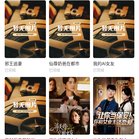
热播
热播
热播
邪王追妻
仙尊奶爸在都市
我的AI女友
已完结
已完结
已完结
邪王追妻
仙尊奶爸在都市
我的AI女友
未知
未知
未知
热播
热播
热播