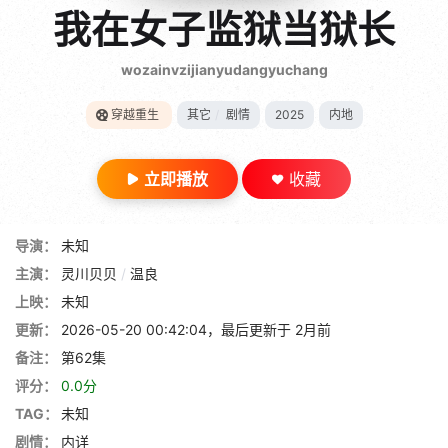
gt 0"}
我在女子监狱当狱长
28短剧
wozainvzijianyudangyuchang
穿越重生
其它
/
剧情
2025
内地
立即播放
收藏
导演：
未知
主演：
灵川贝贝
/
温良
上映：
未知
更新：
2026-05-20 00:42:04，最后更新于 2月前
备注：
第62集
评分：
0.0分
TAG：
未知
剧情：
内详