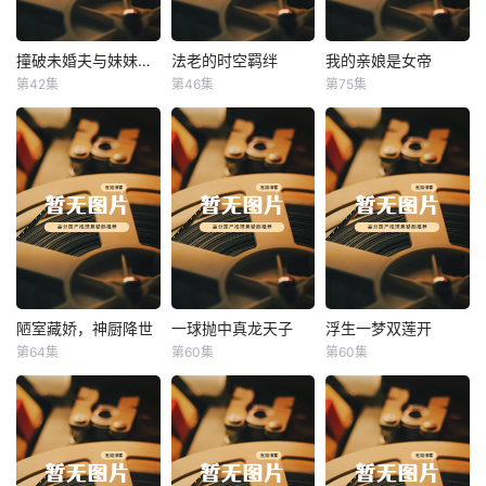
撞破未婚夫与妹妹打野战
法老的时空羁绊
我的亲娘是女帝
撞破未婚夫与妹妹打野战
法老的时空羁绊
我的亲娘是女帝
第42集
第46集
第75集
未知
未知
未知
陋室藏娇，神厨降世
一球抛中真龙天子
浮生一梦双莲开
陋室藏娇，神厨降世
一球抛中真龙天子
浮生一梦双莲开
第64集
第60集
第60集
未知
未知
未知