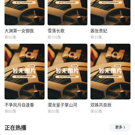
大渊第一女御医
雪落长歌
嚣张贵妃
大渊第一女御医
雪落长歌
嚣张贵妃
第50集
第106集
第35集
未知
未知
未知
不争风月自逢春
潜龙皇子掌山河
双姝共良辰
不争风月自逢春
潜龙皇子掌山河
双姝共良辰
第60集
第50集
第50集
未知
未知
未知
正在热播
更多