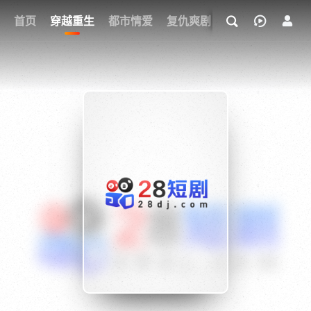
我的观影记录
首页
穿越重生
都市情爱
复仇爽剧
玄幻武侠
奇幻
{if condition="$obj.vod_points