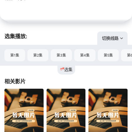
选集播放:
切换线路
第1集
第2集
第3集
第4集
第5集
第
选集
相关影片