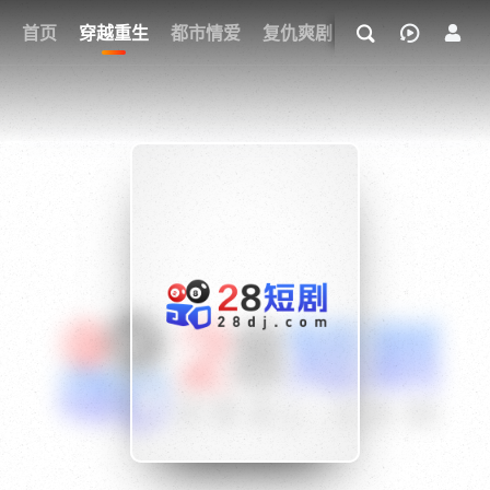
我的观影记录
首页
穿越重生
都市情爱
复仇爽剧
玄幻武侠
奇幻
{if condition="$obj.vod_points