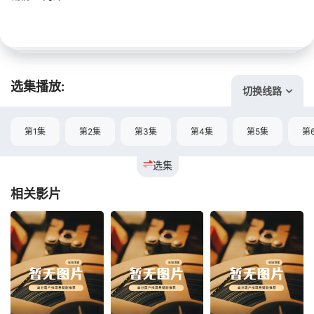
选集播放:
切换线路
第1集
第2集
第3集
第4集
第5集
第
选集
相关影片