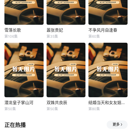
雪落长歌
嚣张贵妃
不争风月自逢春
雪落长歌
嚣张贵妃
不争风月自逢春
第106集
第35集
第60集
未知
未知
未知
潜龙皇子掌山河
双姝共良辰
结婚当天和女友姐姐一起穿越了
潜龙皇子掌山河
双姝共良辰
结婚当天和女友姐姐一起穿越了
第50集
第50集
第80集
未知
未知
何釗遠、邵依蕊
正在热播
更多