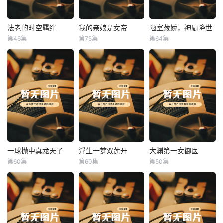
法老的时空羁绊
我的亲娘是女帝
陋室藏娇，神厨降世
法老的时空羁绊
我的亲娘是女帝
陋室藏娇，神厨降世
第46集
第75集
第64集
未知
未知
未知
一球抛中真龙天子
浮生一梦双莲开
大渊第一女御医
一球抛中真龙天子
浮生一梦双莲开
大渊第一女御医
第60集
第60集
第50集
未知
未知
未知