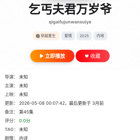
gt 0"}
乞丐夫君万岁爷
28短剧
qigaifujunwansuiye
穿越重生
爱情
2025
内地
立即播放
收藏
导演：
未知
主演：
未知
上映：
未知
更新：
2026-05-08 00:07:42，最后更新于 3月前
备注：
第45集
评分：
0.0分
TAG：
未知
剧情：
内详