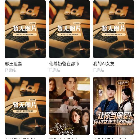
热播
热播
热播
邪王追妻
仙尊奶爸在都市
我的AI女友
已完结
已完结
已完结
邪王追妻
仙尊奶爸在都市
我的AI女友
未知
未知
未知
热播
热播
热播