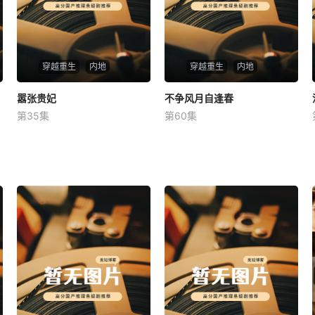
穿越重生
内地
穿越重生
内地
嚣张贵妃
嚣张贵妃
不争风月自逢春
不争风月自逢春
第35集
第60集
未知
未知