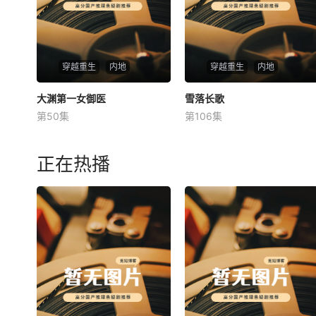
穿越重生
内地
穿越重生
内地
大渊第一女御医
大渊第一女御医
雪落长歌
雪落长歌
第50集
第106集
未知
未知
正在热播