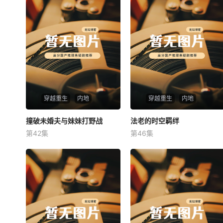
穿越重生
内地
穿越重生
内地
撞破未婚夫与妹妹打野战
撞破未婚夫与妹妹打野战
法老的时空羁绊
法老的时空羁绊
第42集
第46集
未知
未知