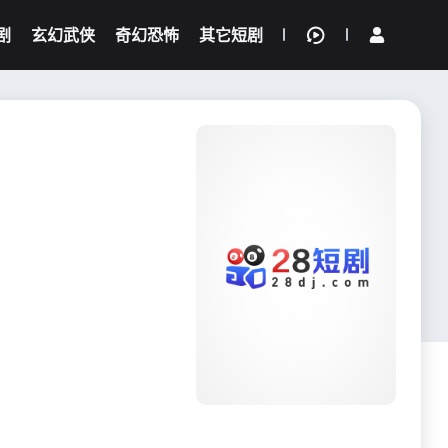
剧
玄幻武侠
奇幻恐怖
其它短剧
我的观影记录
{if condition="$obj.vod_points
gt 0"}