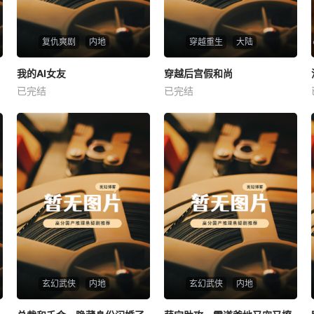
复仇爽剧
内地
穿越重生
大陆
热播
热播
我的AI女友
穿越后宫假和尚
我的AI女友
穿越后宫假和尚
已完结
已完结
未知
未知
玄幻武侠
内地
玄幻武侠
内地
热播
热播