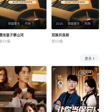
穿越重生
内地
2025
穿越重生
内地
潜龙皇子掌山河
潜龙皇子掌山河
双姝共良辰
双姝共良辰
第50集
第50集
未知
未知
更多