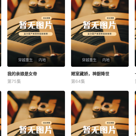
穿越重生
内地
穿越重生
内地
我的亲娘是女帝
我的亲娘是女帝
陋室藏娇，神厨降世
陋室藏娇，神厨降世
第75集
第64集
未知
未知