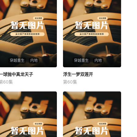
穿越重生
内地
穿越重生
内地
一球抛中真龙天子
一球抛中真龙天子
浮生一梦双莲开
浮生一梦双莲开
第60集
第60集
未知
未知