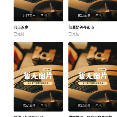
穿越重生
内地
玄幻武侠
内地
热播
热播
邪王追妻
仙尊奶爸在都市
邪王追妻
仙尊奶爸在都市
已完结
已完结
未知
未知
玄幻武侠
内地
玄幻武侠
内地
热播
热播