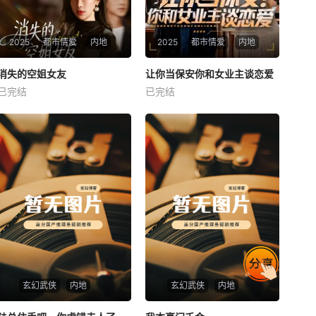
2025
都市情爱
内地
2025
都市情爱
内地
热播
热播
消失的空姐女友
让你当保安你和女业主谈恋爱
消失的空姐女友
让你当保安你和女业主谈恋爱
已完结
已完结
未知
未知
玄幻武侠
内地
玄幻武侠
内地
热播
热播