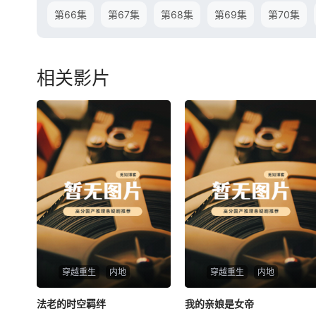
第66集
第67集
第68集
第69集
第70集
相关影片
穿越重生
内地
穿越重生
内地
法老的时空羁绊
法老的时空羁绊
我的亲娘是女帝
我的亲娘是女帝