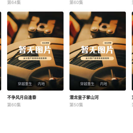
第64集
第60集
未知
未知
穿越重生
内地
穿越重生
内地
不争风月自逢春
不争风月自逢春
潜龙皇子掌山河
潜龙皇子掌山河
第60集
第50集
未知
未知