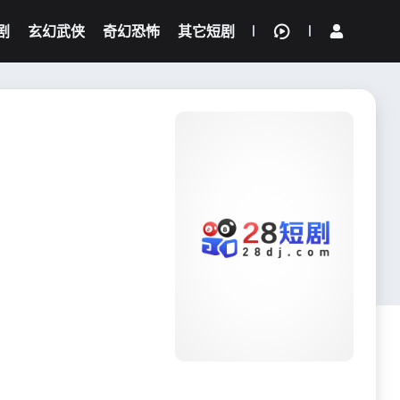
剧
玄幻武侠
奇幻恐怖
其它短剧
我的观影记录
{if condition="$obj.vod_points
gt 0"}