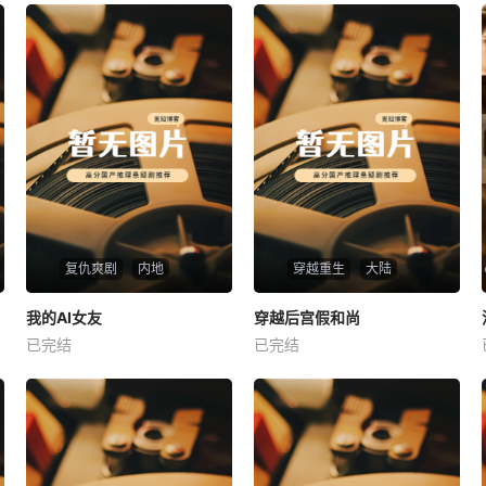
复仇爽剧
内地
穿越重生
大陆
热播
热播
我的AI女友
穿越后宫假和尚
我的AI女友
穿越后宫假和尚
已完结
已完结
未知
未知