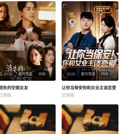
2025
都市情爱
内地
2025
都市情爱
内地
热播
热播
消失的空姐女友
让你当保安你和女业主谈恋爱
消失的空姐女友
让你当保安你和女业主谈恋爱
已完结
已完结
未知
未知