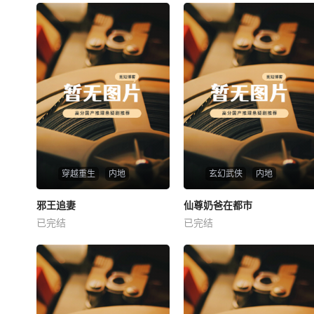
穿越重生
内地
玄幻武侠
内地
热播
热播
邪王追妻
仙尊奶爸在都市
邪王追妻
仙尊奶爸在都市
已完结
已完结
未知
未知