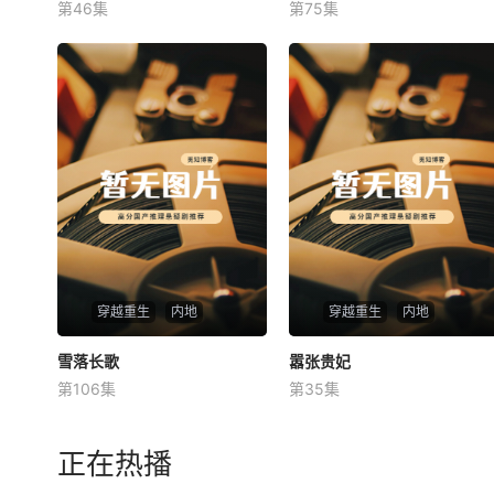
第46集
第75集
未知
未知
穿越重生
内地
穿越重生
内地
雪落长歌
雪落长歌
嚣张贵妃
嚣张贵妃
第106集
第35集
未知
未知
正在热播