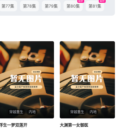
最新
最新
第77集
第78集
第79集
第80集
第81集
穿越重生
内地
穿越重生
内地
浮生一梦双莲开
浮生一梦双莲开
大渊第一女御医
大渊第一女御医