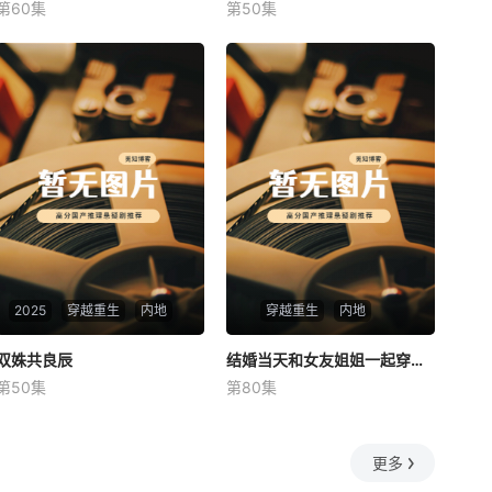
第60集
第50集
未知
未知
2025
穿越重生
内地
穿越重生
内地
双姝共良辰
双姝共良辰
结婚当天和女友姐姐一起穿越了
结婚当天和女友姐姐一起穿越了
第50集
第80集
未知
何釗遠、邵依蕊
更多