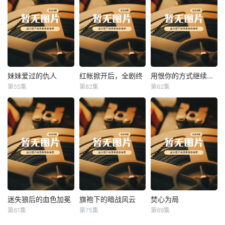
妹妹爱过的仇人
红帐掀开后，全剧终
用恨你的方式继续爱你
妹妹爱过的仇人
红帐掀开后，全剧终
用恨你的方式继续爱你
第55集
第82集
第62集
未知
未知
未知
迷失狼后的血色加冕
旗袍下的暗战风云
焚心为局
迷失狼后的血色加冕
旗袍下的暗战风云
焚心为局
第61集
第75集
第69集
未知
未知
未知