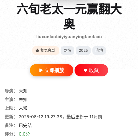
gt 0"}
六旬老太一元赢翻大
28短剧
奥
liuxunlaotaiyiyuanyingfandaao
复仇爽剧
剧情
2025
内地
立即播放
收藏
导演：
未知
主演：
未知
上映：
未知
更新：
2025-08-12 19:27:38，最后更新于 11月前
备注：
已完结
评分：
0.0分