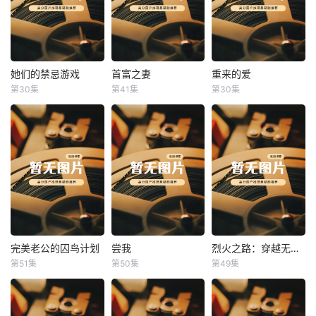
她们的禁忌游戏
首富之妻
重来的爱
她们的禁忌游戏
首富之妻
重来的爱
第30集
第41集
第30集
未知
未知
未知
完美老公的囚鸟计划
尝我
烈火之路：穿越无人区
完美老公的囚鸟计划
尝我
烈火之路：穿越无人区
第51集
第50集
第49集
未知
未知
未知