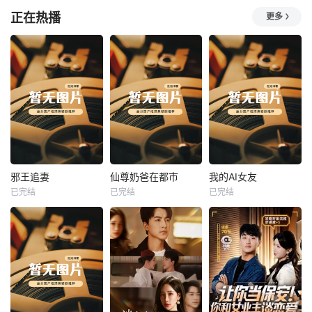
正在热播
更多
热播
热播
热播
邪王追妻
仙尊奶爸在都市
我的AI女友
已完结
已完结
已完结
邪王追妻
仙尊奶爸在都市
我的AI女友
未知
未知
未知