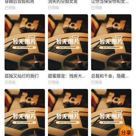
穿越后宫假和尚
消失的空姐女友
让你当保安你和女业主谈恋爱
已完结
已完结
已完结
穿越后宫假和尚
消失的空姐女友
让你当保安你和女业主谈恋爱
未知
未知
未知
热播
热播
热播
孤独又灿烂的我们
甜蜜婚宠：残疾大佬夜夜撩
总裁和千金，隐藏身份闪婚了
已完结
已完结
已完结
孤独又灿烂的我们
甜蜜婚宠：残疾大佬夜夜撩
总裁和千金，隐藏身份闪婚了
未知
未知
未知