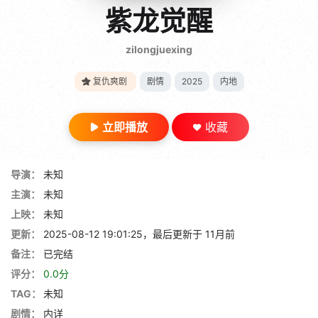
gt 0"}
紫龙觉醒
28短剧
zilongjuexing
复仇爽剧
剧情
2025
内地
立即播放
收藏
导演：
未知
主演：
未知
上映：
未知
更新：
2025-08-12 19:01:25，最后更新于 11月前
备注：
已完结
评分：
0.0分
TAG：
未知
剧情：
内详