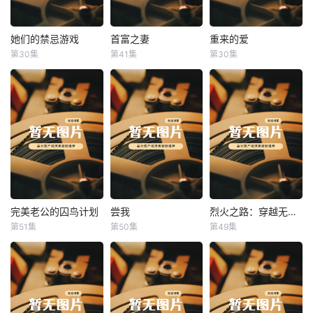
她们的禁忌游戏
首富之妻
重来的爱
她们的禁忌游戏
首富之妻
重来的爱
第30集
第41集
第30集
未知
未知
未知
完美老公的囚鸟计划
尝我
烈火之路：穿越无人区
完美老公的囚鸟计划
尝我
烈火之路：穿越无人区
第51集
第50集
第49集
未知
未知
未知