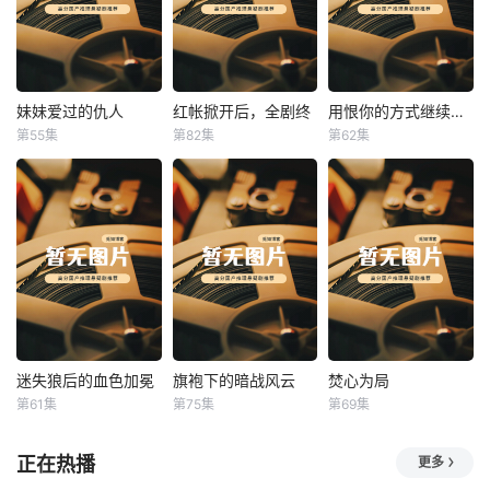
妹妹爱过的仇人
红帐掀开后，全剧终
用恨你的方式继续爱你
妹妹爱过的仇人
红帐掀开后，全剧终
用恨你的方式继续爱你
第55集
第82集
第62集
未知
未知
未知
迷失狼后的血色加冕
旗袍下的暗战风云
焚心为局
迷失狼后的血色加冕
旗袍下的暗战风云
焚心为局
第61集
第75集
第69集
未知
未知
未知
正在热播
更多