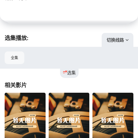
选集播放:
切换线路
全集
选集
相关影片