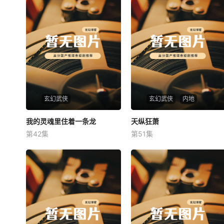
玄幻武侠
玄幻武侠
内地
我的灵魂里住着一条龙
我的灵魂里住着一条龙
天纵狂萧
天纵狂萧
第42集
第51集
未知
未知