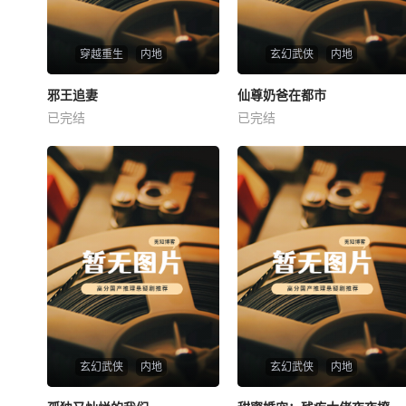
穿越重生
内地
玄幻武侠
内地
热播
热播
邪王追妻
仙尊奶爸在都市
邪王追妻
仙尊奶爸在都市
已完结
已完结
未知
未知
玄幻武侠
内地
玄幻武侠
内地
热播
热播