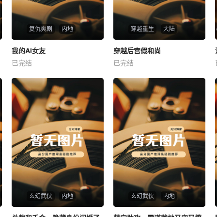
复仇爽剧
内地
穿越重生
大陆
热播
热播
我的AI女友
穿越后宫假和尚
我的AI女友
穿越后宫假和尚
已完结
已完结
未知
未知
玄幻武侠
内地
玄幻武侠
内地
热播
热播