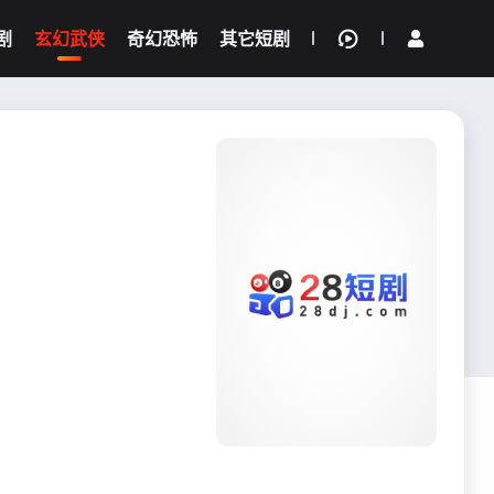
剧
玄幻武侠
奇幻恐怖
其它短剧
我的观影记录
{if condition="$obj.vod_points
gt 0"}