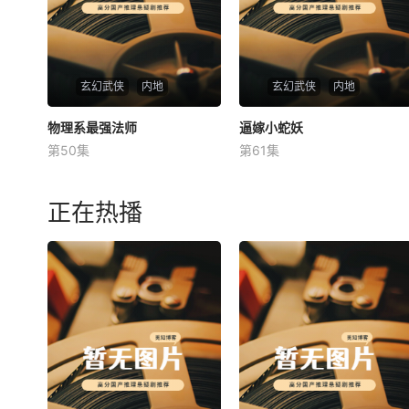
玄幻武侠
内地
玄幻武侠
内地
物理系最强法师
物理系最强法师
逼嫁小蛇妖
逼嫁小蛇妖
第50集
第61集
未知
未知
正在热播