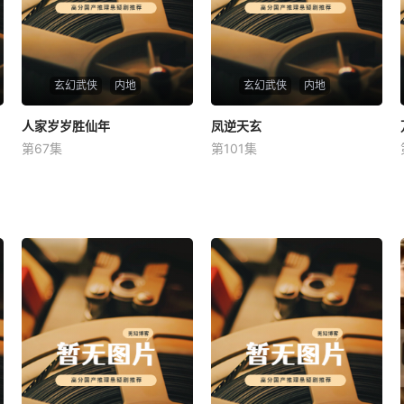
玄幻武侠
内地
玄幻武侠
内地
人家岁岁胜仙年
人家岁岁胜仙年
凤逆天玄
凤逆天玄
第67集
第101集
未知
未知