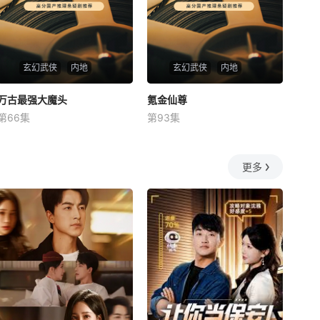
玄幻武侠
内地
玄幻武侠
内地
万古最强大魔头
万古最强大魔头
氪金仙尊
氪金仙尊
第66集
第93集
未知
未知
更多