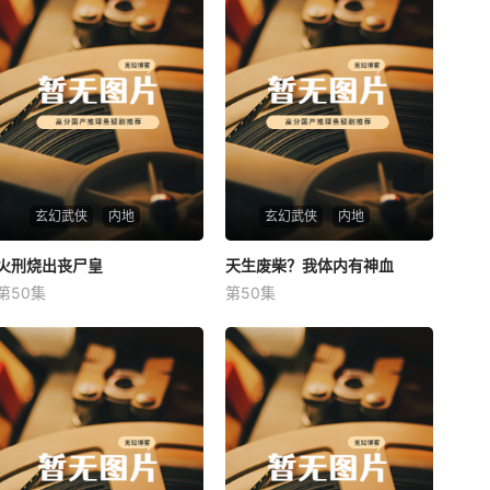
玄幻武侠
内地
玄幻武侠
内地
火刑烧出丧尸皇
火刑烧出丧尸皇
天生废柴？我体内有神血
天生废柴？我体内有神血
第50集
第50集
未知
未知