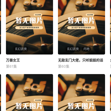
玄幻武侠
玄幻武侠
内地
万兽女王
万兽女王
无敌玄门大佬，只听姐姐的话
无敌玄门大佬，只听姐姐的话
第61集
第60集
未知
未知