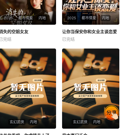
2025
都市情爱
内地
2025
都市情爱
内地
热播
热播
消失的空姐女友
让你当保安你和女业主谈恋爱
消失的空姐女友
让你当保安你和女业主谈恋爱
已完结
已完结
未知
未知
玄幻武侠
内地
玄幻武侠
内地
热播
热播