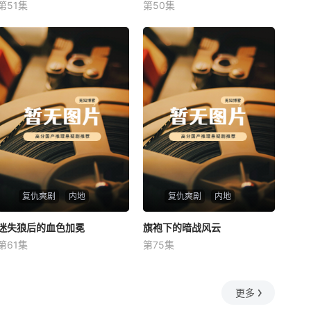
第51集
第50集
未知
未知
复仇爽剧
内地
复仇爽剧
内地
迷失狼后的血色加冕
迷失狼后的血色加冕
旗袍下的暗战风云
旗袍下的暗战风云
第61集
第75集
未知
未知
更多