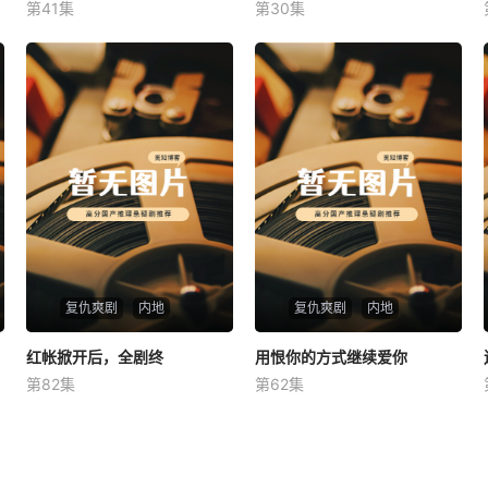
第41集
第30集
未知
未知
复仇爽剧
内地
复仇爽剧
内地
红帐掀开后，全剧终
红帐掀开后，全剧终
用恨你的方式继续爱你
用恨你的方式继续爱你
第82集
第62集
未知
未知