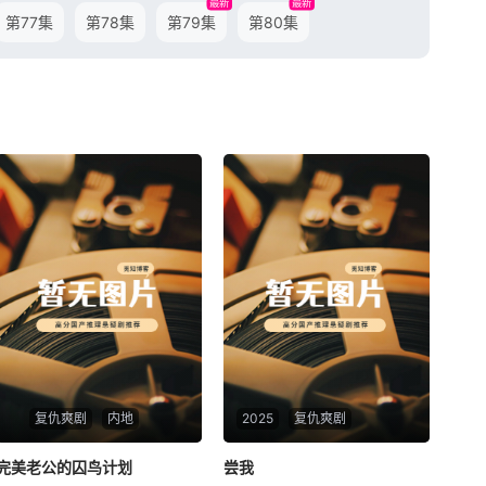
最新
最新
第77集
第78集
第79集
第80集
复仇爽剧
内地
2025
复仇爽剧
完美老公的囚鸟计划
完美老公的囚鸟计划
尝我
尝我