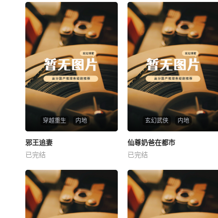
穿越重生
内地
玄幻武侠
内地
热播
热播
邪王追妻
仙尊奶爸在都市
邪王追妻
仙尊奶爸在都市
已完结
已完结
未知
未知