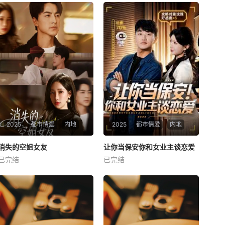
2025
都市情爱
内地
2025
都市情爱
内地
热播
热播
消失的空姐女友
让你当保安你和女业主谈恋爱
消失的空姐女友
让你当保安你和女业主谈恋爱
已完结
已完结
未知
未知