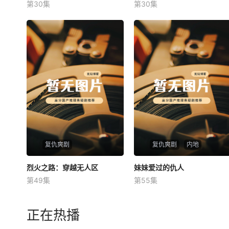
第30集
第30集
未知
未知
复仇爽剧
复仇爽剧
内地
烈火之路：穿越无人区
烈火之路：穿越无人区
妹妹爱过的仇人
妹妹爱过的仇人
第49集
第55集
未知
未知
正在热播