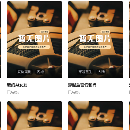
复仇爽剧
内地
穿越重生
大陆
热播
热播
我的AI女友
穿越后宫假和尚
我的AI女友
穿越后宫假和尚
已完结
已完结
未知
未知