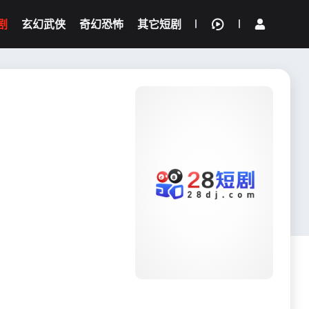
剧
玄幻武侠
奇幻恐怖
其它短剧
我的观影记录
{if condition="$obj.vod_points
gt 0"}