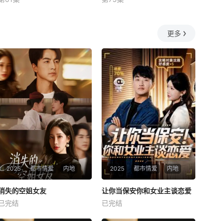
未知
未知
更多
2025
都市情爱
内地
2025
都市情爱
内地
热播
热播
消失的空姐女友
让你当保安你和女业主谈恋爱
消失的空姐女友
让你当保安你和女业主谈恋爱
已完结
已完结
未知
未知