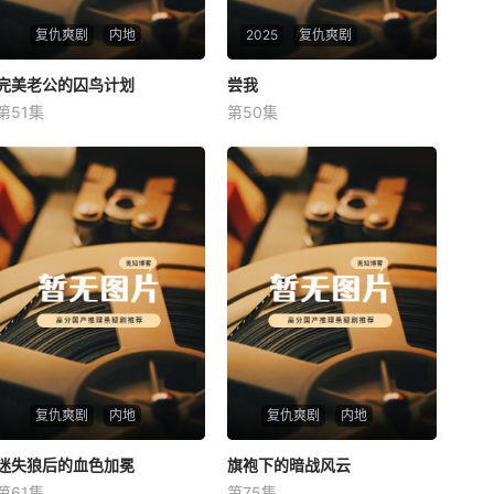
复仇爽剧
内地
2025
复仇爽剧
完美老公的囚鸟计划
完美老公的囚鸟计划
尝我
尝我
第51集
第50集
未知
未知
复仇爽剧
内地
复仇爽剧
内地
迷失狼后的血色加冕
迷失狼后的血色加冕
旗袍下的暗战风云
旗袍下的暗战风云
第61集
第75集