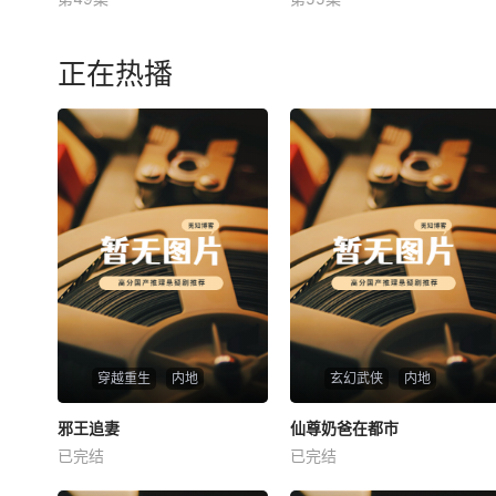
未知
未知
正在热播
穿越重生
内地
玄幻武侠
内地
热播
热播
邪王追妻
仙尊奶爸在都市
邪王追妻
仙尊奶爸在都市
已完结
已完结
未知
未知