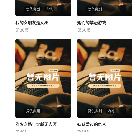
复仇爽剧
内地
复仇爽剧
我的女朋友是女巫
我的女朋友是女巫
她们的禁忌游戏
她们的禁忌游戏
第30集
第30集
未知
未知
复仇爽剧
复仇爽剧
内地
烈火之路：穿越无人区
烈火之路：穿越无人区
妹妹爱过的仇人
妹妹爱过的仇人
第49集
第55集