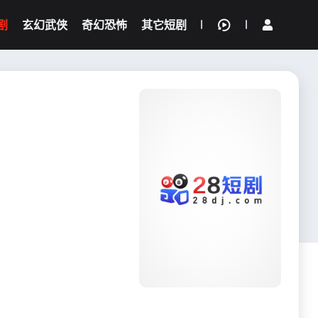
剧
玄幻武侠
奇幻恐怖
其它短剧
我的观影记录
{if condition="$obj.vod_points
gt 0"}