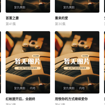
复仇爽剧
复仇爽剧
首富之妻
首富之妻
重来的爱
重来的爱
第41集
第30集
未知
未知
复仇爽剧
内地
复仇爽剧
内地
红帐掀开后，全剧终
红帐掀开后，全剧终
用恨你的方式继续爱你
用恨你的方式继续爱你
第82集
第62集