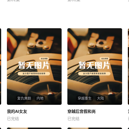
未知
未知
复仇爽剧
内地
穿越重生
大陆
热播
热播
我的AI女友
穿越后宫假和尚
我的AI女友
穿越后宫假和尚
已完结
已完结
未知
未知